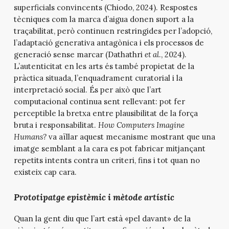
superficials convincents (Chiodo, 2024). Respostes
tècniques com la marca d’aigua donen suport a la
traçabilitat, però continuen restringides per l’adopció,
l’adaptació generativa antagònica i els processos de
generació sense marcar (Dathathri
et al
., 2024).
L’autenticitat en les arts és també propietat de la
pràctica situada, l’enquadrament curatorial i la
interpretació social. És per això que l’art
computacional continua sent rellevant: pot fer
perceptible la bretxa entre plausibilitat de la força
bruta i responsabilitat.
How Computers Imagine
Humans?
va aïllar aquest mecanisme mostrant que una
imatge semblant a la cara es pot fabricar mitjançant
repetits intents contra un criteri, fins i tot quan no
existeix cap cara.
Prototipatge epistèmic i mètode artístic
Quan la gent diu que l’art està «pel davant» de la