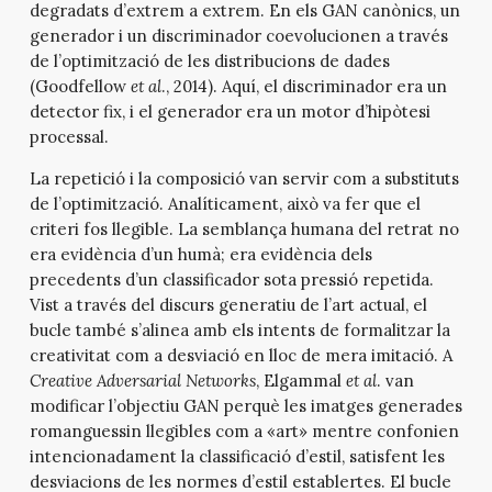
degradats d’extrem a extrem. En els GAN canònics, un
generador i un discriminador coevolucionen a través
de l’optimització de les distribucions de dades
(Goodfellow
et al
., 2014). Aquí, el discriminador era un
detector fix, i el generador era un motor d’hipòtesi
processal.
La repetició i la composició van servir com a substituts
de l’optimització. Analíticament, això va fer que el
criteri fos llegible. La semblança humana del retrat no
era evidència d’un humà; era evidència dels
precedents d’un classificador sota pressió repetida.
Vist a través del discurs generatiu de l’art actual, el
bucle també s’alinea amb els intents de formalitzar la
creativitat com a desviació en lloc de mera imitació. A
Creative Adversarial Networks
, Elgammal
et al
. van
modificar l’objectiu GAN perquè les imatges generades
romanguessin llegibles com a «art» mentre confonien
intencionadament la classificació d’estil, satisfent les
desviacions de les normes d’estil establertes. El bucle