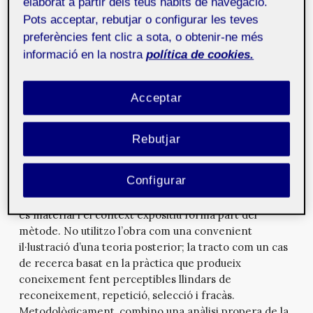
elaborat a partir dels teus hàbits de navegació.
pràctiques de producció, validació i autoritat (González
Pots acceptar, rebutjar o configurar les teves
Díaz, 2021; Brandão
et al
., 2024). L’art computacional
preferències fent clic a sota, o obtenir-ne més
ofereix una posició útil des de la qual examinar aquest
canvi perquè sovint tracta els algorismes menys com a
informació en la nostra
política de cookies.
solucions i més com a proposicions culturals. Es
pregunta no només què pot fer un algorisme, sinó què
Acceptar
fa visible, què amaga i quines formes d’autoritat
convida. Això esdevé especialment important quan els
mitjans sintètics deixen de ser una qüestió merament
Rebutjar
estètica i comencen a afectar la confiança, la
responsabilitat i les relacions de poder (Carvalhais i
Configurar
Cardoso, 2015; Lee, 2019). Escric des d’una perspectiva
de pràctica artística mediàtica, en què el programari
és material i el context expositiu forma part del
mètode. No utilitzo l’obra com una convenient
il·lustració d’una teoria posterior; la tracto com un cas
de recerca basat en la pràctica que produeix
coneixement fent perceptibles llindars de
reconeixement, repetició, selecció i fracàs.
Metodològicament, combino una anàlisi propera de la