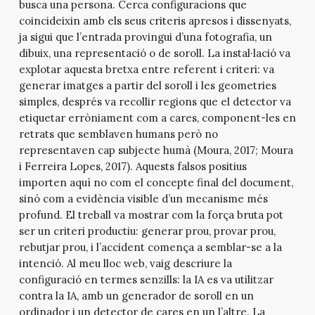
busca una persona. Cerca configuracions que
coincideixin amb els seus criteris apresos i dissenyats,
ja sigui que l’entrada provingui d’una fotografia, un
dibuix, una representació o de soroll. La instal·lació va
explotar aquesta bretxa entre referent i criteri: va
generar imatges a partir del soroll i les geometries
simples, després va recollir regions que el detector va
etiquetar erròniament com a cares, component-les en
retrats que semblaven humans però no
representaven cap subjecte humà (Moura, 2017; Moura
i Ferreira Lopes, 2017). Aquests falsos positius
importen aquí no com el concepte final del document,
sinó com a evidència visible d’un mecanisme més
profund. El treball va mostrar com la força bruta pot
ser un criteri productiu: generar prou, provar prou,
rebutjar prou, i l’accident comença a semblar-se a la
intenció. Al meu lloc web, vaig descriure la
configuració en termes senzills: la IA es va utilitzar
contra la IA, amb un generador de soroll en un
ordinador i un detector de cares en un l’altre. La