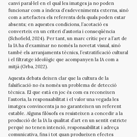
canvi paral·lel en el qual les imatges ja no poden
funcionar com a índexs d’esdeveniments externs, sinó
com a artefactes els referents dels quals poden estar
absents; en aquestes condicions, l’acotació es
converteix en un criteri d’autoria i conseqüència
(Schofield, 2024). Per tant, un marc crític per a l’art de
la IA ha d’examinar no només la novetat visual, sinó
també els arranjaments tècnics, l’estratificació cultural
i el filtratge ideològic que acompanyen la IA com a
mitjà (Grba, 2022).
Aquests debats deixen clar que la cultura de la
falsificació no és només un problema de detecció
tècnica. El que està en joc és com es reconeixen
l’autoria, la responsabilitat i el valor una vegada les
imatges convincents ja no garanteixen un referent
estable. Alguns filòsofs es resisteixen a concedir a la
producció de la IA la qualitat d’art en un sentit estricte
perquè no tenen intenció, responsabilitat i adreça
comunicativa, fins i tot quan produeixen efectes