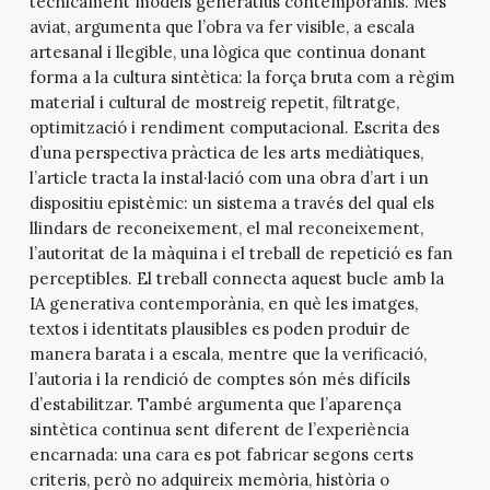
tècnicament models generatius contemporanis. Més
aviat, argumenta que l’obra va fer visible, a escala
artesanal i llegible, una lògica que continua donant
forma a la cultura sintètica: la força bruta com a règim
material i cultural de mostreig repetit, filtratge,
optimització i rendiment computacional. Escrita des
d’una perspectiva pràctica de les arts mediàtiques,
l’article tracta la instal·lació com una obra d’art i un
dispositiu epistèmic: un sistema a través del qual els
llindars de reconeixement, el mal reconeixement,
l’autoritat de la màquina i el treball de repetició es fan
perceptibles. El treball connecta aquest bucle amb la
IA generativa contemporània, en què les imatges,
textos i identitats plausibles es poden produir de
manera barata i a escala, mentre que la verificació,
l’autoria i la rendició de comptes són més difícils
d’estabilitzar. També argumenta que l’aparença
sintètica continua sent diferent de l’experiència
encarnada: una cara es pot fabricar segons certs
criteris, però no adquireix memòria, història o