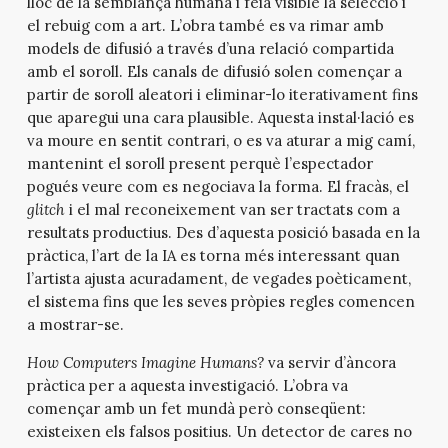
lloc de la semblança humana i feia visible la selecció i
el rebuig com a art. L’obra també es va rimar amb
models de difusió a través d’una relació compartida
amb el soroll. Els canals de difusió solen començar a
partir de soroll aleatori i eliminar-lo iterativament fins
que aparegui una cara plausible. Aquesta instal·lació es
va moure en sentit contrari, o es va aturar a mig camí,
mantenint el soroll present perquè l’espectador
pogués veure com es negociava la forma. El fracàs, el
glitch
i el mal reconeixement van ser tractats com a
resultats productius. Des d’aquesta posició basada en la
pràctica, l’art de la IA es torna més interessant quan
l’artista ajusta acuradament, de vegades poèticament,
el sistema fins que les seves pròpies regles comencen
a mostrar-se.
How Computers Imagine Humans?
va servir d’àncora
pràctica per a aquesta investigació. L’obra va
començar amb un fet mundà però conseqüent:
existeixen els falsos positius. Un detector de cares no