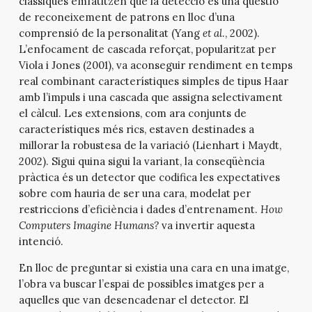
clàssiques emfatitzen que la detecció és una qüestió
de reconeixement de patrons en lloc d’una
comprensió de la personalitat (Yang
et al
., 2002).
L’enfocament de cascada reforçat, popularitzat per
Viola i Jones (2001), va aconseguir rendiment en temps
real combinant característiques simples de tipus Haar
amb l’impuls i una cascada que assigna selectivament
el càlcul. Les extensions, com ara conjunts de
característiques més rics, estaven destinades a
millorar la robustesa de la variació (Lienhart i Maydt,
2002). Sigui quina sigui la variant, la conseqüència
pràctica és un detector que codifica les expectatives
sobre com hauria de ser una cara, modelat per
restriccions d’eficiència i dades d’entrenament.
How
Computers Imagine Humans?
va invertir aquesta
intenció.
En lloc de preguntar si existia una cara en una imatge,
l’obra va buscar l’espai de possibles imatges per a
aquelles que van desencadenar el detector. El