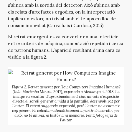
s’alinea amb la sortida del detector. Això s’alinea amb
els relats d’artefactes ergodics, on la interpretació
implica un esforç no trivial amb el temps en lloc de
consum immediat (Carvalhais i Cardoso, 2015).
El retrat emergent es va convertir en una interfície
entre criteris de màquina, computació repetida i cerca
de patrons humans. L’aparició resultant d’una cara és
visible a la figura 2.
Figura 2. Retrat generat per
How Computers Imagine Humans?
(João Martinho Moura, 2017), exposada a Alemanya el 2018. La
imatge va resultar d’aproximadament cinc minuts d’exposició
directa al soroll generat a mida a la pantalla, desenvolupat per
l’autor. El retrat suggereix expressió, però l’autor no assumeix
cap gènere. Es calcula matemàticament a partir del soroll i, per
això, no té ànima, ni història ni memòria. Font: fotografia de
l’autor