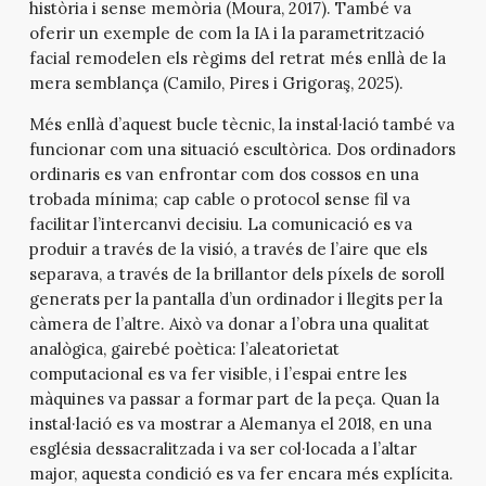
història i sense memòria (Moura, 2017). També va
oferir un exemple de com la IA i la parametrització
facial remodelen els règims del retrat més enllà de la
mera semblança (Camilo, Pires i Grigoraş, 2025).
Més enllà d’aquest bucle tècnic, la instal·lació també va
funcionar com una situació escultòrica. Dos ordinadors
ordinaris es van enfrontar com dos cossos en una
trobada mínima; cap cable o protocol sense fil va
facilitar l’intercanvi decisiu. La comunicació es va
produir a través de la visió, a través de l’aire que els
separava, a través de la brillantor dels píxels de soroll
generats per la pantalla d’un ordinador i llegits per la
càmera de l’altre. Això va donar a l’obra una qualitat
analògica, gairebé poètica: l’aleatorietat
computacional es va fer visible, i l’espai entre les
màquines va passar a formar part de la peça. Quan la
instal·lació es va mostrar a Alemanya el 2018, en una
església dessacralitzada i va ser col·locada a l’altar
major, aquesta condició es va fer encara més explícita.