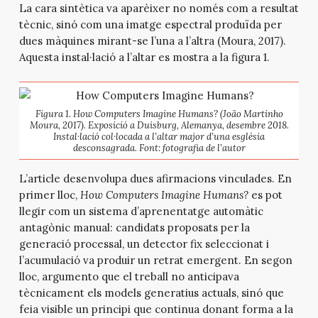
La cara sintètica va aparèixer no només com a resultat
tècnic, sinó com una imatge espectral produïda per
dues màquines mirant-se l’una a l’altra (Moura, 2017).
Aquesta instal·lació a l’altar es mostra a la figura 1.
Figura 1.
How Computers Imagine Humans?
(João Martinho
Moura, 2017). Exposició a Duisburg, Alemanya, desembre 2018.
Instal·lació col·locada a l’altar major d’una església
desconsagrada. Font: fotografia de l’autor
L’article desenvolupa dues afirmacions vinculades. En
primer lloc,
How Computers Imagine Humans?
es pot
llegir com un sistema d’aprenentatge automàtic
antagònic manual: candidats proposats per la
generació processal, un detector fix seleccionat i
l’acumulació va produir un retrat emergent. En segon
lloc, argumento que el treball no anticipava
tècnicament els models generatius actuals, sinó que
feia visible un principi que continua donant forma a la