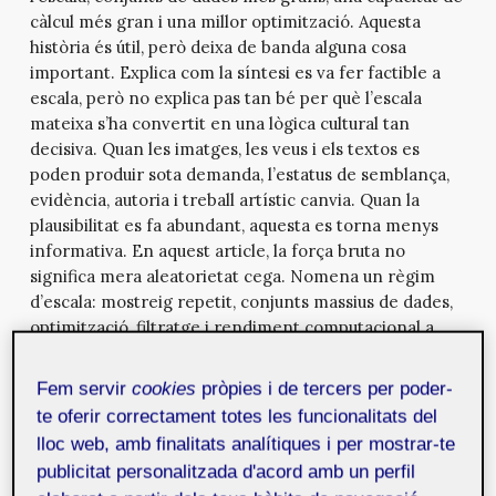
càlcul més gran i una millor optimització. Aquesta
història és útil, però deixa de banda alguna cosa
important. Explica com la síntesi es va fer factible a
escala, però no explica pas tan bé per què l’escala
mateixa s’ha convertit en una lògica cultural tan
decisiva. Quan les imatges, les veus i els textos es
poden produir sota demanda, l’estatus de semblança,
evidència, autoria i treball artístic canvia. Quan la
plausibilitat es fa abundant, aquesta es torna menys
informativa. En aquest article, la força bruta no
significa mera aleatorietat cega. Nomena un règim
d’escala: mostreig repetit, conjunts massius de dades,
optimització, filtratge i rendiment computacional a
través del qual es fabrica plausibilitat. Utilitzo el terme
com una lent cultural-material, i no pas com una
Fem servir
cookies
pròpies i de tercers per poder-
afirmació que les arquitectures d’IA contemporànies es
te oferir correctament totes les funcionalitats del
poden reduir a proves i errors cecs. Per tant, la IA no
lloc web, amb finalitats analítiques i per mostrar-te
s’ha d’entendre només com una eina de generació,
publicitat personalitzada d'acord amb un perfil
sinó com una tecnologia cultural que reconfigura