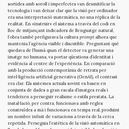
sortides amb soroll i imperfectes van desmitificar la
tecnologia i van deixar clar que la visió per ordinador
era una interpretació matemàtica, no una rèplica de la
realitat. En «instruir» el sistema a través del codi en
lloc de mitjançant indicadors de llenguatge natural,
l’obra també prefigurava la cultura
prompt
alhora que
mantenia l’agència visible i discutible. Preguntant què
quedava de l’humà quan el detector va generar una
imatge no humana, va portar qüestions d’identitat i
evidència al centre de l’experiència. En comparació
amb la producció contemporània de retrats per
intel·ligència artificial generativa (GenAI), el contrast
era clar. Els sistemes actuals sovint es basen en
conjunts de dades a gran escala d’imatges reals i
tendeixen a perseguir realisme o estils prestats. La
instal·lació, per contra, funcionava amb regles
construïdes a mà i funcionava en temps real, produint
un nombre infinit de variacions a través de la cerca
repetida. Perseguia l’estètica de la visió automàtica en