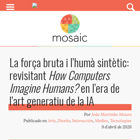
La força bruta i l’humà sintètic:
revisitant
How Computers
Imagine Humans?
en l’era de
l’art generatiu de la IA
Por
João Martinho Moura
Publicado en
Arte
,
Diseño
,
Interacción
,
Medios
,
Tecnologías
9 d'abril de 2026