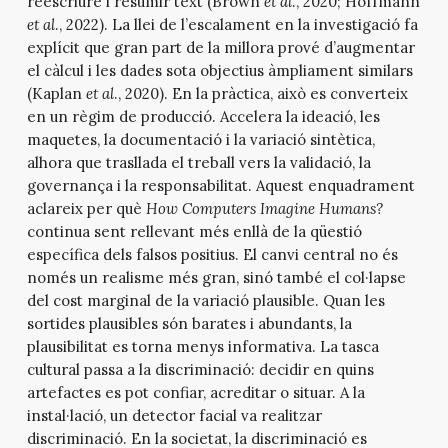
reescriure i resumir text (Brown
et al
., 2020; Hoffmann
et al
., 2022). La llei de l’escalament en la investigació fa
explícit que gran part de la millora prové d’augmentar
el càlcul i les dades sota objectius àmpliament similars
(Kaplan
et al
., 2020). En la pràctica, això es converteix
en un règim de producció. Accelera la ideació, les
maquetes, la documentació i la variació sintètica,
alhora que trasllada el treball vers la validació, la
governança i la responsabilitat. Aquest enquadrament
aclareix per què
How Computers Imagine Humans?
continua sent rellevant més enllà de la qüestió
específica dels falsos positius. El canvi central no és
només un realisme més gran, sinó també el col·lapse
del cost marginal de la variació plausible. Quan les
sortides plausibles són barates i abundants, la
plausibilitat es torna menys informativa. La tasca
cultural passa a la discriminació: decidir en quins
artefactes es pot confiar, acreditar o situar. A la
instal·lació, un detector facial va realitzar
discriminació. En la societat, la discriminació es