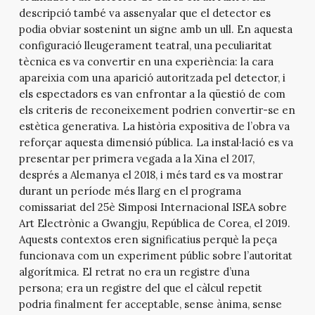
descripció també va assenyalar que el detector es
podia obviar sostenint un signe amb un ull. En aquesta
configuració lleugerament teatral, una peculiaritat
tècnica es va convertir en una experiència: la cara
apareixia com una aparició autoritzada pel detector, i
els espectadors es van enfrontar a la qüestió de com
els criteris de reconeixement podrien convertir-se en
estètica generativa. La història expositiva de l’obra va
reforçar aquesta dimensió pública. La instal·lació es va
presentar per primera vegada a la Xina el 2017,
després a Alemanya el 2018, i més tard es va mostrar
durant un període més llarg en el programa
comissariat del 25è Simposi Internacional ISEA sobre
Art Electrònic a Gwangju, República de Corea, el 2019.
Aquests contextos eren significatius perquè la peça
funcionava com un experiment públic sobre l’autoritat
algorítmica. El retrat no era un registre d’una
persona; era un registre del que el càlcul repetit
podria finalment fer acceptable, sense ànima, sense