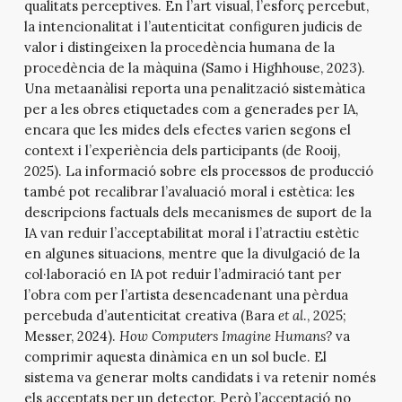
qualitats perceptives. En l’art visual, l’esforç percebut,
la intencionalitat i l’autenticitat configuren judicis de
valor i distingeixen la procedència humana de la
procedència de la màquina (Samo i Highhouse, 2023).
Una metaanàlisi reporta una penalització sistemàtica
per a les obres etiquetades com a generades per IA,
encara que les mides dels efectes varien segons el
context i l’experiència dels participants (de Rooij,
2025). La informació sobre els processos de producció
també pot recalibrar l’avaluació moral i estètica: les
descripcions factuals dels mecanismes de suport de la
IA van reduir l’acceptabilitat moral i l’atractiu estètic
en algunes situacions, mentre que la divulgació de la
col·laboració en IA pot reduir l’admiració tant per
l’obra com per l’artista desencadenant una pèrdua
percebuda d’autenticitat creativa (Bara
et al
., 2025;
Messer, 2024).
How Computers Imagine Humans?
va
comprimir aquesta dinàmica en un sol bucle. El
sistema va generar molts candidats i va retenir només
els acceptats per un detector. Però l’acceptació no