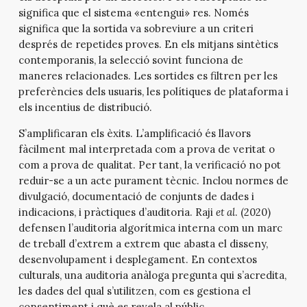
significa que el sistema «entengui» res. Només
significa que la sortida va sobreviure a un criteri
després de repetides proves. En els mitjans sintètics
contemporanis, la selecció sovint funciona de
maneres relacionades. Les sortides es filtren per les
preferències dels usuaris, les polítiques de plataforma i
els incentius de distribució.
S’amplificaran els èxits. L’amplificació és llavors
fàcilment mal interpretada com a prova de veritat o
com a prova de qualitat. Per tant, la verificació no pot
reduir-se a un acte purament tècnic. Inclou normes de
divulgació, documentació de conjunts de dades i
indicacions, i pràctiques d’auditoria. Raji
et al
. (2020)
defensen l’auditoria algorítmica interna com un marc
de treball d’extrem a extrem que abasta el disseny,
desenvolupament i desplegament. En contextos
culturals, una auditoria anàloga pregunta qui s’acredita,
les dades del qual s’utilitzen, com es gestiona el
consentiment i què es revela al públic.