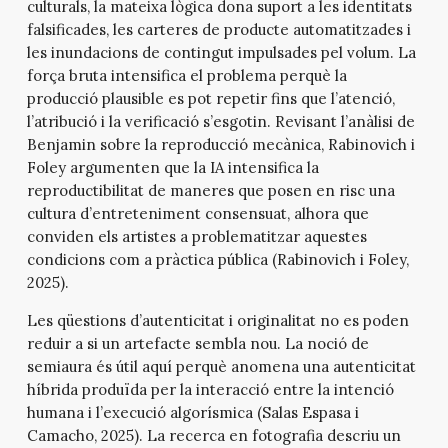
culturals, la mateixa lògica dona suport a les identitats
falsificades, les carteres de producte automatitzades i
les inundacions de contingut impulsades pel volum. La
força bruta intensifica el problema perquè la
producció plausible es pot repetir fins que l’atenció,
l’atribució i la verificació s’esgotin. Revisant l’anàlisi de
Benjamin sobre la reproducció mecànica, Rabinovich i
Foley argumenten que la IA intensifica la
reproductibilitat de maneres que posen en risc una
cultura d’entreteniment consensuat, alhora que
conviden els artistes a problematitzar aquestes
condicions com a pràctica pública (Rabinovich i Foley,
2025).
Les qüestions d’autenticitat i originalitat no es poden
reduir a si un artefacte sembla nou. La noció de
semiaura és útil aquí perquè anomena una autenticitat
híbrida produïda per la interacció entre la intenció
humana i l’execució algorísmica (Salas Espasa i
Camacho, 2025). La recerca en fotografia descriu un