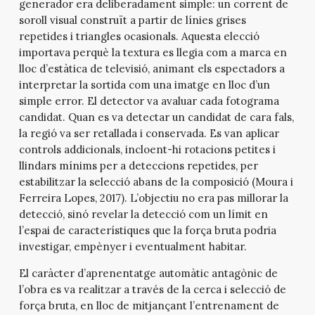
generador era deliberadament simple: un corrent de
soroll visual construït a partir de línies grises
repetides i triangles ocasionals. Aquesta elecció
importava perquè la textura es llegia com a marca en
lloc d’estàtica de televisió, animant els espectadors a
interpretar la sortida com una imatge en lloc d’un
simple error. El detector va avaluar cada fotograma
candidat. Quan es va detectar un candidat de cara fals,
la regió va ser retallada i conservada. Es van aplicar
controls addicionals, incloent-hi rotacions petites i
llindars mínims per a deteccions repetides, per
estabilitzar la selecció abans de la composició (Moura i
Ferreira Lopes, 2017). L’objectiu no era pas millorar la
detecció, sinó revelar la detecció com un límit en
l’espai de característiques que la força bruta podria
investigar, empènyer i eventualment habitar.
El caràcter d’aprenentatge automàtic antagònic de
l’obra es va realitzar a través de la cerca i selecció de
força bruta, en lloc de mitjançant l’entrenament de