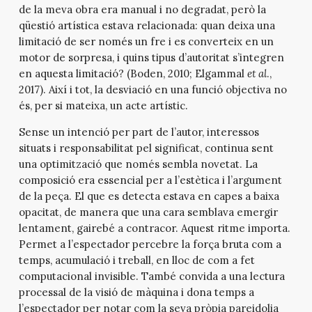
de la meva obra era manual i no degradat, però la
qüestió artística estava relacionada: quan deixa una
limitació de ser només un fre i es converteix en un
motor de sorpresa, i quins tipus d’autoritat s’integren
en aquesta limitació? (Boden, 2010; Elgammal
et al
.,
2017). Així i tot, la desviació en una funció objectiva no
és, per si mateixa, un acte artístic.
Sense un intenció per part de l’autor, interessos
situats i responsabilitat pel significat, continua sent
una optimització que només sembla novetat. La
composició era essencial per a l’estètica i l’argument
de la peça. El que es detecta estava en capes a baixa
opacitat, de manera que una cara semblava emergir
lentament, gairebé a contracor. Aquest ritme importa.
Permet a l’espectador percebre la força bruta com a
temps, acumulació i treball, en lloc de com a fet
computacional invisible. També convida a una lectura
processal de la visió de màquina i dona temps a
l’espectador per notar com la seva pròpia pareidolia