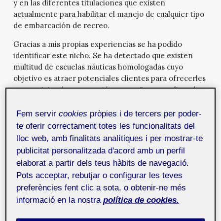
y en las diferentes titulaciones que existen
actualmente para habilitar el manejo de cualquier tipo
de embarcación de recreo.
Gracias a mis propias experiencias se ha podido
identificar este nicho. Se ha detectado que existen
multitud de escuelas náuticas homologadas cuyo
objetivo es atraer potenciales clientes para ofrecerles
sus servicios de preparación y enseñanza realizando
un pago, permitiendo de esta manera acceder a los
recursos de aprendizaje y a la práctica de los mismos.
Fem servir
cookies
pròpies i de tercers per poder-
Una parte de ellas ofrecen algunos de estos recursos
te oferir correctament totes les funcionalitats del
de manera gratuita (el resto se obtendrían realizando
lloc web, amb finalitats analítiques i per mostrar-te
un pago) a modo de muestra para ilustrar el
publicitat personalitzada d'acord amb un perfil
funcionamiento de la enseñanza en la náutica y
elaborat a partir dels teus hàbits de navegació.
conseguir atraer clientes.
Pots acceptar, rebutjar o configurar les teves
preferències fent clic a sota, o obtenir-ne més
Al hilo de lo anterior, tras diferentes búsquedas a
través de Internet, no se han encontrado páginas
informació en la nostra
política de cookies.
“anónimas” (es decir, que no se trate de una escuela