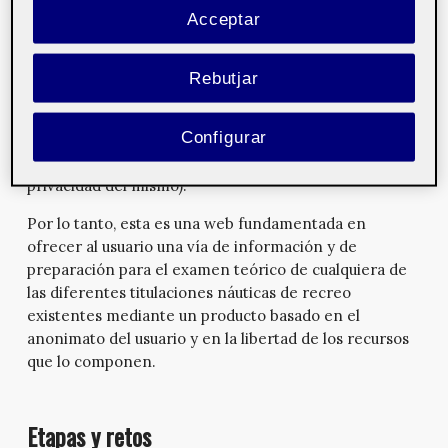
náutica homologada) que ofrezcan alguna manera de
Acceptar
practicar los diferentes conceptos náuticos existentes
de cara a la preparación del examen teórico para
cualquier título náutico (mediante pruebas o exámenes
Rebutjar
de tipo test que permitan esta práctica) y que, además,
lo hagan de manera completamente abierta y gratuita
Configurar
(evitando al usuario proporcionar datos personales y
realizar un registro en el sistema, favoreciendo así la
privacidad del mismo).
Por lo tanto, esta es una web fundamentada en
ofrecer al usuario una vía de información y de
preparación para el examen teórico de cualquiera de
las diferentes titulaciones náuticas de recreo
existentes mediante un producto basado en el
anonimato del usuario y en la libertad de los recursos
que lo componen.
Etapas y retos