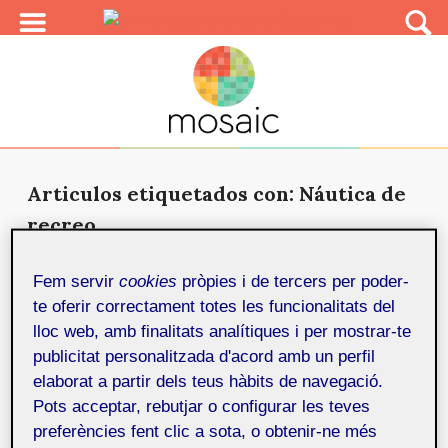
Articulos etiquetados con: Náutica de
recreo
Creación de una web para las
Fem servir
cookies
pròpies i de tercers per poder-
titulaciones náuticas de recreo
11 de
te oferir correctament totes les funcionalitats del
desembre de 2019
lloc web, amb finalitats analítiques i per mostrar-te
Se trata del diseño y desarrollo de un proyecto
publicitat personalitzada d'acord amb un perfil
enmarcado dentro de la asignatura del trabajo final
elaborat a partir dels teus hàbits de navegació.
del Máster...
Pots acceptar, rebutjar o configurar les teves
preferències fent clic a sota, o obtenir-ne més