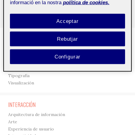
informació en la nostra
política de cookies.
Acceptar
DISEÑO
Rebutjar
3D
Creación
Configurar
Gráficos
Interfaces
Tipografía
Visualización
INTERACCIÓN
Arquitectura de información
Arte
Experiencia de usuario