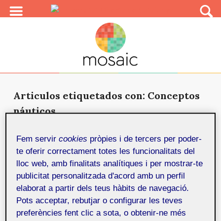
Articulos etiquetados con: Conceptos
náuticos
Creación de una web para las
Fem servir
cookies
pròpies i de tercers per poder-
titulaciones náuticas de recreo
11 de
te oferir correctament totes les funcionalitats del
desembre de 2019
lloc web, amb finalitats analítiques i per mostrar-te
Se trata del diseño y desarrollo de un proyecto
publicitat personalitzada d'acord amb un perfil
enmarcado dentro de la asignatura del trabajo final
elaborat a partir dels teus hàbits de navegació.
del Máster...
Pots acceptar, rebutjar o configurar les teves
preferències fent clic a sota, o obtenir-ne més