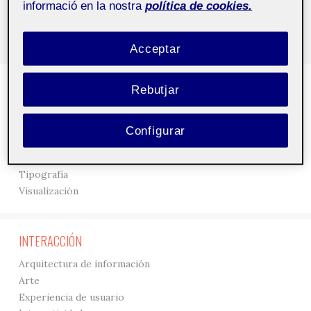
informació en la nostra
política de cookies.
Acceptar
DISEÑO
Rebutjar
3D
Creación
Configurar
Gráficos
Interfaces
Tipografía
Visualización
INTERACCIÓN
Arquitectura de información
Arte
Experiencia de usuario