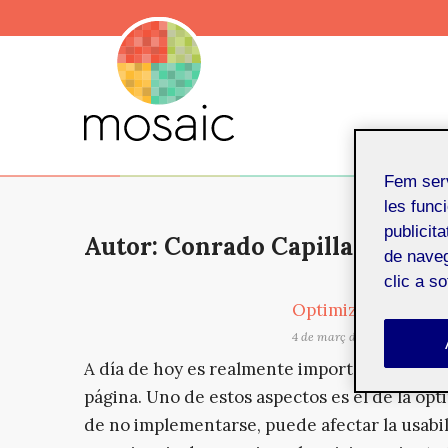
Fem ser
les funci
publicit
Autor: Conrado Capilla
de naveg
clic a s
Optimización de i
4 de març de 2020
A día de hoy es realmente importante tener 
página. Uno de estos aspectos es el de la opti
de no implementarse, puede afectar la usabili