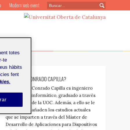
o
Modern web event
ment totes
r-te
teus hàbits
cies fent
¿QUIÉN ES: CONRADO CAPILLA?
kies.
Conrado Capilla es ingeniero
informático, graduado a través
rar
de la UOC. Además, a ello se le
añaden los estudios actuales
que se imparten a través del Máster de
Desarrollo de Aplicaciones para Dispositivos