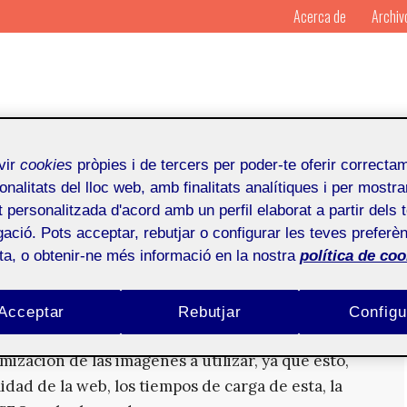
Acerca de
Archiv
vir
cookies
pròpies i de tercers per poder-te oferir correcta
onalitats del lloc web, amb finalitats analítiques i per mostra
at personalitzada d'acord amb un perfil elaborat a partir dels 
ació. Pots acceptar, rebutjar o configurar les teves preferèn
ota, o obtenir-ne més informació en la nostra
política de coo
mágenes para la web
Acceptar
Rebutjar
Configu
optimizados todos los aspectos que conforman la
mización de las imágenes a utilizar, ya que esto,
dad de la web, los tiempos de carga de esta, la