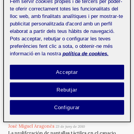
Fem servir
cookies
pròpies i de tercers per poder-
te oferir correctament totes les funcionalitats del
Javier Fernández Rivera
9 de desembre de 2010
Javier Fernández Rivera está convencido que el
lloc web, amb finalitats analítiques i per mostrar-te
mundo está en manos de aquellos que tienen el coraje
publicitat personalitzada d'acord amb un perfil
de soñar y...
elaborat a partir dels teus hàbits de navegació.
Pots acceptar, rebutjar o configurar les teves
preferències fent clic a sota, o obtenir-ne més
EcomLab
15 de novembre de 2010
informació en la nostra
política de cookies.
En 2009 la fundación ECOM crea el portal
ECOMLAB.cat, una herramienta interactiva con la
voluntad de sensibili...
Acceptar
Tíscar Lara
16 de juliol de 2010
Rebutjar
Tíscar Lara es la Vicedecana de Cultura Digital en la
Escuela de Organización industrial (EOI). En esta
Configurar
entrev...
José Miguel Aragonés
23 de juny de 2010
La proliferación de pantallas táctiles en el espacio