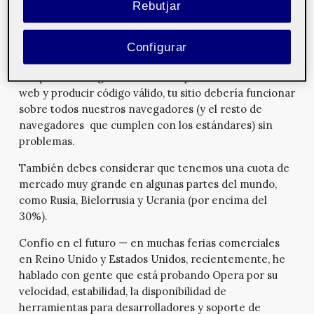
Rebutjar
porque con frecuencia muestra el uso de prácticas
anticuadas como ‘sniffing’ de navegadores o
tecnologías específicas de navegador. Opera se ha
Configurar
comprometido mucho con seguir los estándares W3C,
así que si te aseguras de escribir parta los estándares
web y producir código válido, tu sitio debería funcionar
sobre todos nuestros navegadores (y el resto de
navegadores que cumplen con los estándares) sin
problemas.
También debes considerar que tenemos una cuota de
mercado muy grande en algunas partes del mundo,
como Rusia, Bielorrusia y Ucrania (por encima del
30%).
Confío en el futuro — en muchas ferias comerciales
en Reino Unido y Estados Unidos, recientemente, he
hablado con gente que está probando Opera por su
velocidad, estabilidad, la disponibilidad de
herramientas para desarrolladores y soporte de