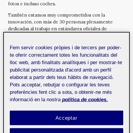
fotos e incluso coches.
También estamos muy comprometidos con la
innovación, con más de 30 personas plenamente
dedicadas al trabajo en estándares oficiales de
organismos como el W3C, como por ejemplo HTML y
CSS3 (fuimos nosotros los que propusimos el <video>
Fem servir
cookies
pròpies i de tercers per poder-
de HTML5). También hemos inventado muchas de las
te oferir correctament totes les funcionalitats del
características que ahora son estándar en los
lloc web, amb finalitats analítiques i per mostrar-te
navegadores, como los gestos con el ratón o el ‘speed
dial’.
publicitat personalitzada d'acord amb un perfil
elaborat a partir dels teus hàbits de navegació.
Pots acceptar, rebutjar o configurar les teves
Aunque Opera ha estado en esto desde el principio y el
preferències fent clic a sota, o obtenir-ne més
navegador de escritorio es considerado ampliamente una
informació en la nostra
política de cookies.
aplicación brillante, su adopción es aún limitada y Opera
es con frecuencia considerado sólo al final por
diseñadores y desarrolladores. Supongo que debe ser muy
Acceptar
frustrante…
En algunos mercados eso es cierto, principalmente