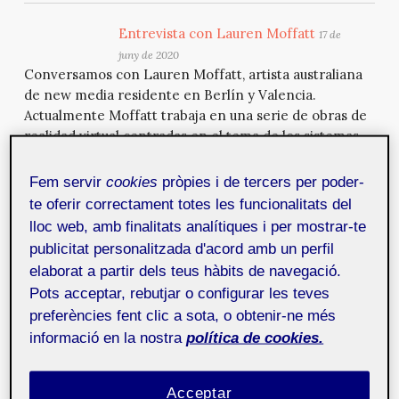
Entrevista con Lauren Moffatt
17 de
juny de 2020
Conversamos con Lauren Moffatt, artista australiana
de new media residente en Berlín y Valencia.
Actualmente Moffatt trabaja en una serie de obras de
realidad virtual centradas en el tema de los sistemas
humanos y no humanos, que abarcan desde los
ecosistemas naturales hasta los paisajes digitales.
Fem servir
cookies
pròpies i de tercers per poder-
te oferir correctament totes les funcionalitats del
lloc web, amb finalitats analítiques i per mostrar-te
Interview with Lauren Moffatt
17 de
publicitat personalitzada d'acord amb un perfil
juny de 2020
elaborat a partir dels teus hàbits de navegació.
We talk with Lauren Moffatt, an Australian new media
artist based in Berlin and Valencia. She is currently
Pots acceptar, rebutjar o configurar les teves
working on a series of virtual reality artworks
preferències fent clic a sota, o obtenir-ne més
centreing on the theme of human and non-human
informació en la nostra
política de cookies.
systems - from natural ecosystems to digital
landscapes.
Acceptar