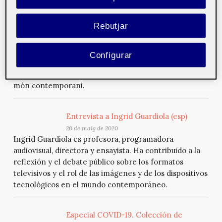
Entrevista a Ingrid Guardiola (cat)
20
Rebutjar
de maig de 2020
Ingrid Guardiola és professora, programadora
audiovisual, directora i assagista. Ha contribuït a la
Configurar
reflexió i el debat públic sobre els formats televisius i
el rol de les imatges i dels dispositius tecnològics al
món contemporani.
Entrevista a Ingrid Guardiola (esp)
20 de maig de 2020
Ingrid Guardiola es profesora, programadora
audiovisual, directora y ensayista. Ha contribuido a la
reflexión y el debate público sobre los formatos
televisivos y el rol de las imágenes y de los dispositivos
tecnológicos en el mundo contemporáneo.
Especial COVID-19. Colección de