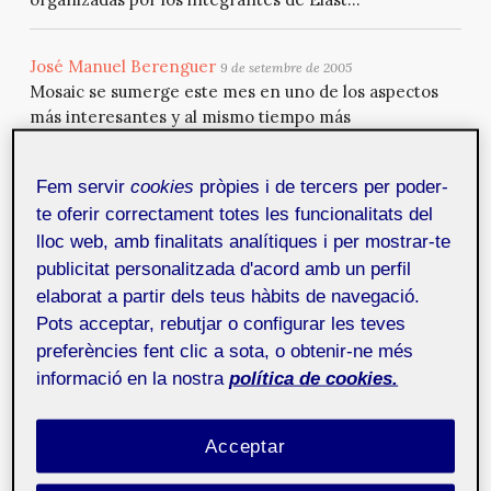
José Manuel Berenguer
9 de setembre de 2005
Mosaic se sumerge este mes en uno de los aspectos
más interesantes y al mismo tiempo más
desconocidos del mundo multimedia: la música. Hemos
entrevistado a José Manuel Berenguer, músico y
Fem servir
cookies
pròpies i de tercers per poder-
artista multimedia, para que nos hable sobre los
te oferir correctament totes les funcionalitats del
procesos de trabajo relativos a este aspecto, las
lloc web, amb finalitats analítiques i per mostrar-te
herramientas que pueden utilizarse en la integración
de música en multimedia y, de paso, para que nos de su
publicitat personalitzada d'acord amb un perfil
versión de todo el trasfo...
elaborat a partir dels teus hàbits de navegació.
Pots acceptar, rebutjar o configurar les teves
preferències fent clic a sota, o obtenir-ne més
Albert Criado Samora
20 de juliol de 2005
informació en la nostra
política de cookies.
Mosaic ha querido fijar su atención en un tema de
máximo interés en estos tiempos. El vídeo digital y sus
aplicaciones académicas toman el protagonismo en
Acceptar
este nuevo número, en el que se analiza lo existente
hasta el momento y se repasan los puntos a tener en