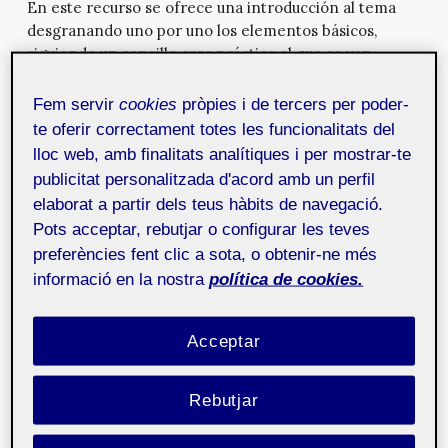
En este recurso se ofrece una introducción al tema
desgranando uno por uno los elementos básicos,
siguiendo un sencillo caso práctico al que se van
añadiendo los diferentes elementos y pasos a seguir
que pueden moldear la estructura y la presentación
Fem servir
cookies
pròpies i de tercers per poder-
del contenido.
te oferir correctament totes les funcionalitats del
lloc web, amb finalitats analítiques i per mostrar-te
publicitat personalitzada d'acord amb un perfil
Publicidad interactiva
20 de maig de 2009
elaborat a partir dels teus hàbits de navegació.
Recuperamos para este número de Mosaic un recurso
Pots acceptar, rebutjar o configurar les teves
creado por David Gómez-Rosado para un taller sobre
publicidad interactiva en 2004.
preferències fent clic a sota, o obtenir-ne més
informació en la nostra
política de cookies.
ArtFutura 2008
18 de setembre de 2008
Artfutura 2008; butacas, máquinas, almas y su
Acceptar
contrapunto crítico. La última semana de octubre de
2008 tuvo lugar la 19ª edición de Artfutura. El «Mercat
Rebutjar
de les Flors» de Barcelona ha sido la sede de las
conferencias, los paneles informativos y de un