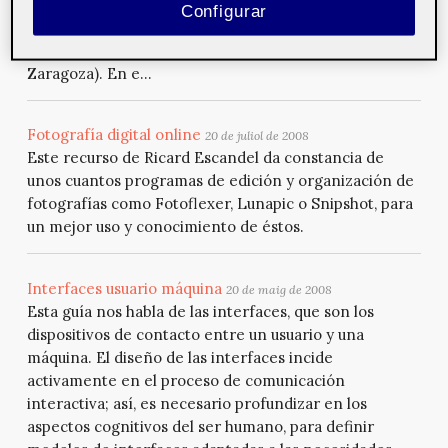
programa audiovisual compartido con otras diez
Configurar
ciudades españolas (Alicante, Cádiz, Gijón, Madrid,
Murcia, Murcia, Palma de Mallorca, Valladolid, Vigo y
Zaragoza). En e...
Fotografía digital online
20 de juliol de 2008
Este recurso de Ricard Escandel da constancia de
unos cuantos programas de edición y organización de
fotografías como Fotoflexer, Lunapic o Snipshot, para
un mejor uso y conocimiento de éstos.
Interfaces usuario máquina
20 de maig de 2008
Esta guía nos habla de las interfaces, que son los
dispositivos de contacto entre un usuario y una
máquina. El diseño de las interfaces incide
activamente en el proceso de comunicación
interactiva; así, es necesario profundizar en los
aspectos cognitivos del ser humano, para definir