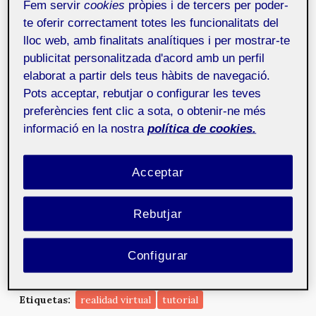
Una comunidad virtual es un sitio de Internet donde
Fem servir
cookies
pròpies i de tercers per poder-
un conjunto de personas comparten los mismos
te oferir correctament totes les funcionalitats del
intereses y necesidades. En él se da una interacción y
lloc web, amb finalitats analítiques i per mostrar-te
comunicación entre los miembros. Este manual nos
publicitat personalitzada d'acord amb un perfil
ofrece una guía de recursos sobre las herramientas
elaborat a partir dels teus hàbits de navegació.
comunes en estas comunidades, así como una
Pots acceptar, rebutjar o configurar les teves
descripción exhaustiva sobre ellas. Encontraremos
preferències fent clic a sota, o obtenir-ne més
también algunos ejemplos de comunidades virtuales
informació en la nostra
política de cookies.
existentes hoy en día.
Manual de Introducción a las Comunidades Virtuales
Acceptar
[PDF]
Cita recomendada:
MOSAIC. Manual de introducción a las
Rebutjar
Comunidades Virtuales.
Mosaic
[en línea], abril 2008, no. 64.
ISSN: 1696-3296. DOI:
https://doi.org/10.7238/m.n64.0818
.
Configurar
Etiquetas:
realidad virtual
tutorial