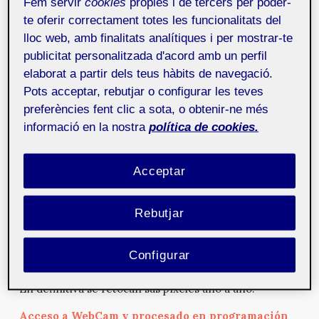
Fem servir
cookies
pròpies i de tercers per poder-
programación Processing
te oferir correctament totes les funcionalitats del
lloc web, amb finalitats analítiques i per mostrar-te
En este ejemplo vamos a detectar si un objeto
que llevamos literalmente “pegado” a nuestro cursor
publicitat personalitzada d'acord amb un perfil
del ratón (un círculo rojo), colisiona con un número
elaborat a partir dels teus hàbits de navegació.
aleatorio de otros objetos (varios círculos verdes)
Pots acceptar, rebutjar o configurar les teves
dispuestos a lo largo de nuestro canvas. Además
preferències fent clic a sota, o obtenir-ne més
informaremos al usuario/a mediante texto de si se
informació en la nostra
política de cookies.
está produciendo la colisión o no.
Acceso a WebCam y LUTs en Programación
Acceptar
Processing
Una LUT o “Look Up Table” (ver apartado
Rebutjar
“Lookup tables in image processing”
aquí
) es un
procedimiento por el cual podemos variar las
Configurar
características (pseudocolorear) de una imagen, sea
estática o dinámica como en el caso de una webcam.
En definitiva se retocan sus píxeles uno a uno.
Acceso a WebCam y procesado en programación