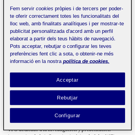
la industria cerámica
27 de febrer de 2014
Fem servir
cookies
pròpies i de tercers per poder-
Desarrollo gráfico de un software de gestión del color
te oferir correctament totes les funcionalitats del
para la decoración en la industria cerámica.
lloc web, amb finalitats analítiques i per mostrar-te
publicitat personalitzada d'acord amb un perfil
WebCat: Houston, we have a
elaborat a partir dels teus hàbits de navegació.
problem
21 d'octubre de 2013
Pots acceptar, rebutjar o configurar les teves
El WebCat es el punto de encuentro, donde se
preferències fent clic a sota, o obtenir-ne més
abordan asuntos diversos, entre profesionales del
informació en la nostra
política de cookies.
sector web.
Acceptar
Álex Candela
26 de juliol de 2012
Álex Candela es productor musical y director del
estudio creativo de grabación Flow Audio.
Rebutjar
Creadores mediáticos inspirados por un pintor
Configurar
decimonónico
30 d'abril de 2012
TFG dedicado a la investigación y presentación