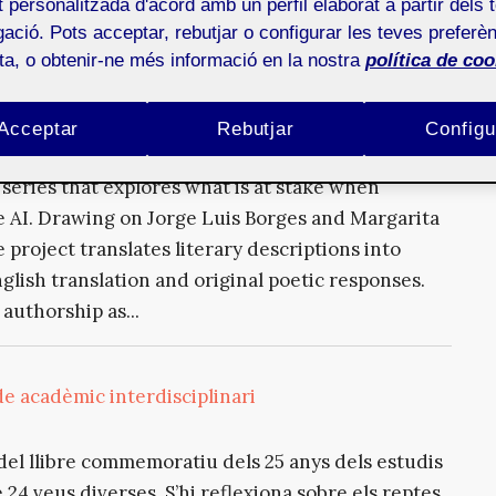
xt a imatge, traducció de castellà a l’anglès i
at personalitzada d'acord amb un perfil elaborat a partir dels 
ació. Pots acceptar, rebutjar o configurar les teves preferèn
ota, o obtenir-ne més informació en la nostra
política de coo
 language becomes literal
Acceptar
Rebutjar
Configu
 series that explores what is at stake when
 AI. Drawing on Jorge Luis Borges and Margarita
project translates literary descriptions into
lish translation and original poetic responses.
authorship as...
e acadèmic interdisciplinari
t del llibre commemoratiu dels 25 anys dels estudis
 24 veus diverses. S’hi reflexiona sobre els reptes