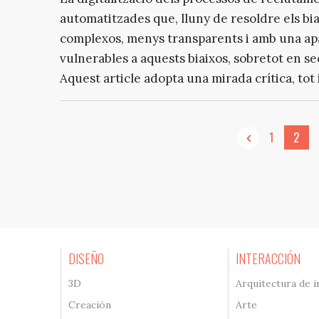
automatitzades que, lluny de resoldre els bia
complexos, menys transparents i amb una apa
vulnerables a aquests biaixos, sobretot en se
Aquest article adopta una mirada crítica, tot i
1
2
DISEÑO
INTERACCIÓN
3D
Arquitectura de 
Creación
Arte