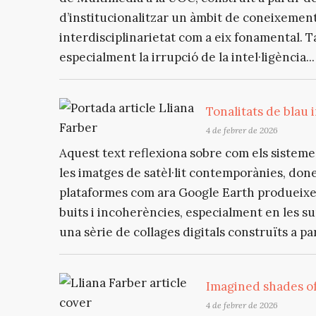
d’institucionalitzar un àmbit de coneixement n
interdisciplinarietat com a eix fonamental. 
especialment la irrupció de la intel·ligència...
Tonalitats de blau
4 de febrer de 2026
Aquest text reflexiona sobre com els sistemes
les imatges de satèl·lit contemporànies, don
plataformes com ara Google Earth produeixe
buits i incoherències, especialment en les su
una sèrie de collages digitals construïts a part
Imagined shades of
4 de febrer de 2026