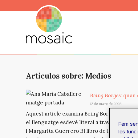
Artículos sobre: Medios
Being Borges
: quan 
12 de març de 2026
Aquest article examina Being Borges, una sèr
el llenguatge esdevé literal a través de la IA 
Fem ser
i Margarita Guerrero El libro de los seres im
les funci