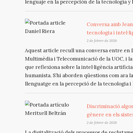
lenguaje en la percepción de la tecnología y l
Conversa amb Jeane
tecnologia i intel·li
2 de febrer de 2026
Aquest article recull una conversa entre en D
Multimèdia i Telecomunicació de la UOC, i l
que reflexiona sobre la intel·ligència artificia
humanista. S’hi aborden qüestions com ara la 
llenguatge en la percepció de la tecnologia i l
Discriminació algor
gènere en els siste
2 de febrer de 2026
La digitalització dels processos de reclutame