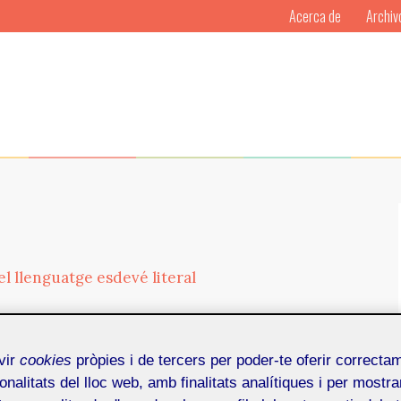
Acerca de
Archiv
el llenguatge esdevé literal
ie de 12 parts que explora el que està en joc quan
generativa. A partir del llibre de Jorge Luis Borges
vir
cookies
pròpies i de tercers per poder-te oferir correcta
aginarios, el projecte tradueix les descripcions
onalitats del lloc web, amb finalitats analítiques i per mostra