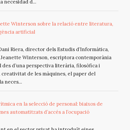
a necesidad d...
tte Winterson sobre la relació entre literatura,
gència artificial
ani Riera, director dels Estudis d’Informàtica,
a Jeanette Winterson, escriptora contemporània
l des d’una perspectiva literària, filosòfica i
creativitat de les màquines, el paper del
a neces...
ítmica en la selecció de personal: biaixos de
mes automatitzats d’accés a l’ocupació
nt en el sector privat ha introduït eines