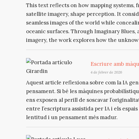
This text reflects on how mapping systems, 
satellite imagery, shape perception. It cons
seamless images of the world while concealin
oceanic surfaces. Through Imaginary Blues, a 
imagery, the work explores how the unknown
Escriure amb màqui
4 de febrer de 2026
Aquest article reflexiona sobre com la IA gen
pensament. Si bé les màquines probabilístique
ens exposen al perill de soscavar l’originalita
entre l’escriptura assistida per IA i els espai
lentitud i un pensament més madur.