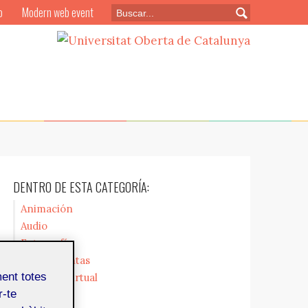
o
Modern web event
DENTRO DE ESTA CATEGORÍA:
Animación
Audio
Fotografía
Herramientas
ment totes
Realidad Virtual
r-te
Vídeo