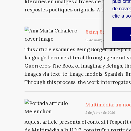
literàries en imatges a través de models de te
publicit
de naveg
respostes poètiques originals. A trav...
clic a s
Being Borges
: when
12 de març de 2026
This article examines Being Borges, a 12-part
language becomes literal through generative
Guerrero’s The Book of Imaginary Beings, the 
images via text-to-image models, Spanish-Eng
Through this process, the work interrogates 
Multimèdia: un nod
5 de febrer de 2026
Aquest article presenta el context i l’esperi
de Multimèdia a la UOC, construït a partir de