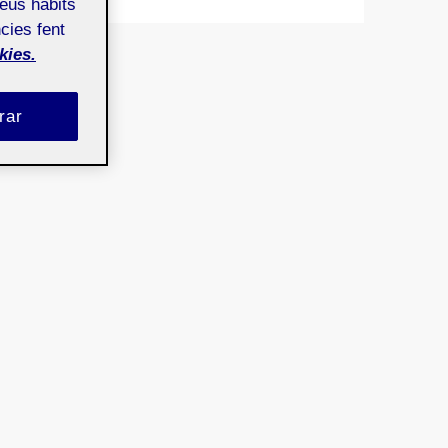
teus hàbits
cies fent
kies.
rar