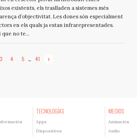
ixos existents, els traslladen a sistemes més
rença d’objectivitat. Les dones són especialment
ctors en els quals ja estan infrarepresentades.
 que no te...
3
4
5
...
41
TECNOLOGÍAS
MEDIOS
información
Apps
Animación
Dispositivos
Audio