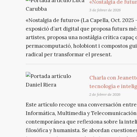
«Nostalgia de futur
3 de febrer de 2026
«Nostalgia de futuro» (La Capella, Oct. 2025
exposició d’art digital que proposa futurs més
artistes, proposa una nostàlgia crítica capa
permacomputació, holobiont i compostos guie
radical per transformar el present.
Charla con Jeanette
tecnología e intelig
2 de febrer de 2026
Este artículo recoge una conversación entre 
Informática, Multimedia y Telecomunicación 
contemporánea que reflexiona sobre la intelig
filosófica y humanista. Se abordan cuestiones