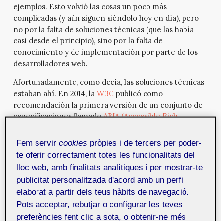
ejemplos. Esto volvió las cosas un poco más
complicadas (y aún siguen siéndolo hoy en día), pero
no por la falta de soluciones técnicas (que las había
casi desde el principio), sino por la falta de
conocimiento y de implementación por parte de los
desarrolladores web.
Afortunadamente, como decía, las soluciones técnicas
estaban ahí. En 2014, la
W3C
publicó como
recomendación la primera versión de un conjunto de
especificaciones llamado
ARIA (Accessible Rich
Internet Applications)
, que permitió enriquecer las
aplicaciones web, dotándolas de la información
Fem servir
cookies
pròpies i de tercers per poder-
necesaria para que las tecnologías de asistencia
te oferir correctament totes les funcionalitats del
entendiesen profundamente el funcionamiento de
lloc web, amb finalitats analítiques i per mostrar-te
cada uno de sus elementos, y a responder
publicitat personalitzada d'acord amb un perfil
adecuadamente a sus cambios de estado. De hecho,
elaborat a partir dels teus hàbits de navegació.
durante estos diez años, ARIA también ha ido
Pots acceptar, rebutjar o configurar les teves
evolucionando a la par que la tecnología, siendo
la
preferències fent clic a sota, o obtenir-ne més
versión 1.2 la última recomendación publicada por la