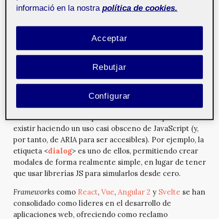
informació en la nostra
política de cookies.
W3C
en 2023, y en 2024,
la versión 1.3 como borrador
de trabajo
.
Acceptar
A lo largo de los años, el estándar HTML también ha
ido evolucionando, proporcionando a los
desarrolladores los ladrillos fundamentales para crear
Rebutjar
webs más accesibles y semánticas. Se han añadido
etiquetas para definir la estructura de una web (lo que
hace que las ayudas técnicas puedan percibirla sin
Configurar
dificultad), y se han introducido nuevas etiquetas para
renderizar controles que hasta ahora solo podían
existir haciendo un uso casi obsceno de JavaScript (y,
por tanto, de ARIA para ser accesibles). Por ejemplo, la
etiqueta <
dialog
> es uno de ellos, permitiendo crear
modales de forma realmente simple, en lugar de tener
que usar librerías JS para simularlos desde cero.
Frameworks
como
React
,
Vue
,
Angular 2
y
Svelte
se han
consolidado como líderes en el desarrollo de
aplicaciones web, ofreciendo como reclamo