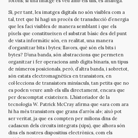
fotons; si una imatge es veu amb els ulls, és anàloga.
Si, per tant, les imatges digitals no són visibles com a
tal, tret que hi hagi un procés de transducció d’energia
que les faci visibles de manera semblant i que els
píxels que constitueixen el substrat bàsic des del punt
de vista informàtic són, en realitat, una manera
d’organitzar bits i bytes; llavors, què són els bits i
bytes? D’una banda, són abstraccions que permeten
organitzar i fer operacions amb dígits binaris, un tipus
de números posicionals, però, d’altra banda, i sobretot,
són estats electromagnètics en transistors, en
col·leccions de transistors minúsculs, tan petits que no
es poden veure amb els ulls directament, encara que
per descomptat existeixen. L’historiador de la
tecnologia W. Patrick McCray afirma que «ara com ara
hi ha més transistors que grans d’arròs al»; això pot
ser veritat, ja que es compten per milions dins de
cadascun dels circuits integrats (xips), que alhora són
dins els nostres dispositius electrònics, com els