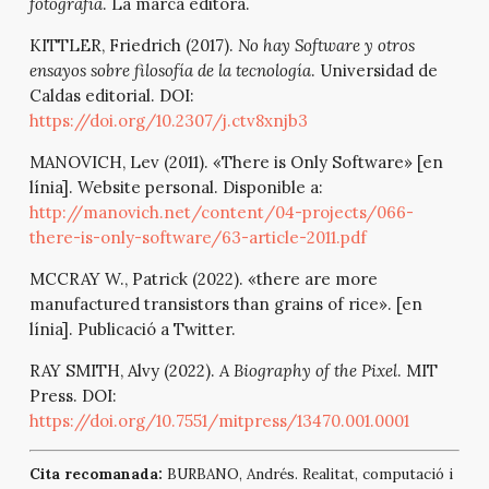
fotografía
. La marca editora.
KITTLER, Friedrich (2017).
No hay Software y otros
ensayos sobre filosofía de la tecnología
. Universidad de
Caldas editorial. DOI:
https://doi.org/10.2307/j.ctv8xnjb3
MANOVICH, Lev (2011). «There is Only Software» [en
línia]. Website personal. Disponible a:
http://manovich.net/content/04-projects/066-
there-is-only-software/63-article-2011.pdf
MCCRAY W., Patrick (2022). «there are more
manufactured transistors than grains of rice». [en
línia]. Publicació a Twitter.
RAY SMITH, Alvy (2022).
A Biography of the Pixel
. MIT
Press. DOI:
https://doi.org/10.7551/mitpress/13470.001.0001
Cita recomanada:
BURBANO, Andrés. Realitat, computació i