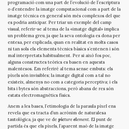
programació com una part de l’evolució de l’escriptura
o d’entendre la imatge computacional com a part de la
imatge tècnica en general són més complexos del que
es podria anticipar. Per triar un exemple del camp
visual, referir-se al tema de la «imatge digital» implica
un problema greu, ja que la seva ontologia es dona per
entesa, per explicada, quan en realitat en molts casos
ni tan sols els elements tècnics bàsics s’entenen i són
mal interpretats habitualment. Per si això fos poc,
alguns constructes teòrics es basen en aquests
malentesos. Em referiré al tema sense embuts: els
píxels són invisibles; la imatge digital com a tal no
existeix, almenys no com a categoria perceptiva; i els
bits i bytes són abstraccions, però abans de res són
estats electromagnètics físics.
Anem a les bases, l’etimologia de la paraula píxel ens
revela que es tracta d’un acrònim de naturalesa
tautològica, ja que ve de
pic
ture
el
ement
. El punt de
partida és que els píxels, l’aparent maó de la imatge