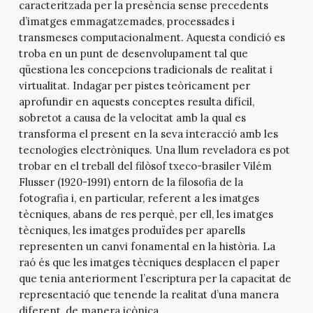
caracteritzada per la presència sense precedents
d’imatges emmagatzemades, processades i
transmeses computacionalment. Aquesta condició es
troba en un punt de desenvolupament tal que
qüestiona les concepcions tradicionals de realitat i
virtualitat. Indagar per pistes teòricament per
aprofundir en aquests conceptes resulta difícil,
sobretot a causa de la velocitat amb la qual es
transforma el present en la seva interacció amb les
tecnologies electròniques. Una llum reveladora es pot
trobar en el treball del filòsof txeco-brasiler Vilém
Flusser (1920-1991) entorn de la filosofia de la
fotografia i, en particular, referent a les imatges
tècniques, abans de res perquè, per ell, les imatges
tècniques, les imatges produïdes per aparells
representen un canvi fonamental en la història. La
raó és que les imatges tècniques desplacen el paper
que tenia anteriorment l’escriptura per la capacitat de
representació que tenende la realitat d’una manera
diferent, de manera icònica.