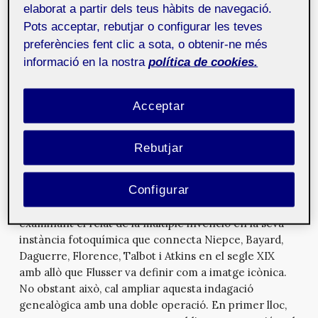
preguntes plantejades. Un dels camins per endinsar-
elaborat a partir dels teus hàbits de navegació.
se en la dicotomia escriptura-imatge és anar a les
Pots acceptar, rebutjar o configurar les teves
genealogies tant de l’escriptura com de les imatges
preferències fent clic a sota, o obtenir-ne més
tècniques. Des del meu punt de vista, és necessari
informació en la nostra
política de cookies.
incorporar les seves transformacions recents en
llenguatges de programació i imatges tècniques
computacionals, respectivament.
Acceptar
D’una banda, és necessari estudiar el significat de
l’aparició en diferents llocs del món, fa uns 6.000 anys,
Rebutjar
de les diverses formes d’escriptura i de l’evolució de
l’escriptura alfabètica com a suport i transmissor del
Configurar
llenguatge natural en la cultura occidental. D’altra
banda, visitar el sentit de l’aparició de la fotografia,
examinant el relat de la múltiple invenció en la seva
instància fotoquímica que connecta Niepce, Bayard,
Daguerre, Florence, Talbot i Atkins en el segle XIX
amb allò que Flusser va definir com a imatge icònica.
No obstant això, cal ampliar aquesta indagació
genealògica amb una doble operació. En primer lloc,