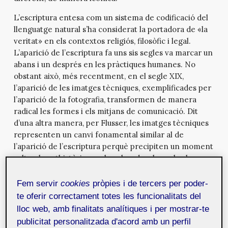
L’escriptura entesa com un sistema de codificació del
llenguatge natural s’ha considerat la portadora de «la
veritat» en els contextos religiós, filosòfic i legal.
L’aparició de l’escriptura fa uns sis segles va marcar un
abans i un després en les pràctiques humanes. No
obstant això, més recentment, en el segle XIX,
l’aparició de les imatges tècniques, exemplificades per
l’aparició de la fotografia, transformen de manera
radical les formes i els mitjans de comunicació. Dit
d’una altra manera, per Flusser, les imatges tècniques
representen un canvi fonamental similar al de
l’aparició de l’escriptura perquè precipiten un moment
cultural posthistòric en el qual es desplaça el rol
cultural que l’escriptura havia tingut de manera
exclusiva, però que ara ha de negociar amb la imatge
Fem servir
cookies
pròpies i de tercers per poder-
tècnica. No obstant això, existeixen dos aspectes que
te oferir correctament totes les funcionalitats del
s’escapen de la inspiradora anàlisi de Flusser i que val
lloc web, amb finalitats analítiques i per mostrar-te
la pena explorar per proposar respostes a les
publicitat personalitzada d'acord amb un perfil