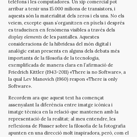
telèfons i les computadores. Un xip comercial pot
arribar a tenir uns 15.000 milions de transistors, i
aquests són la materialitat dels zeros i els uns. No els
veiem, excepte quan s’organitzen en píxels i després
es tradueixen en fenòmens visibles a través dels
display elements
de les pantalles. Aquestes
consideracions de la hibridesa del món digital i
analògic estan presents en alguns dels debats més
importants de la filosofia de la tecnologia,
exemplificada de manera clara en l’afirmació de
Friedrich Kittler (1943-2011) «There is no Software», a
la qual Lev Manovich (1960) respon «There is only
Software».
Recordem ara que aquest text ha començat
assenyalant la diferència entre imatge icònica i
imatge tècnica en la relació que mantenen amb la
representació de la realitat; al meu entendre, les
reflexions de Flusser sobre la filosofia de la fotografia
apunten en una direcció molt inspiradora, però, com el