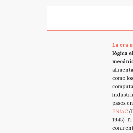
La era 
lógica 
mecánico
alimenta
como los 
computac
industri
pasos e
ENIAC
(E
1945). Tr
confront