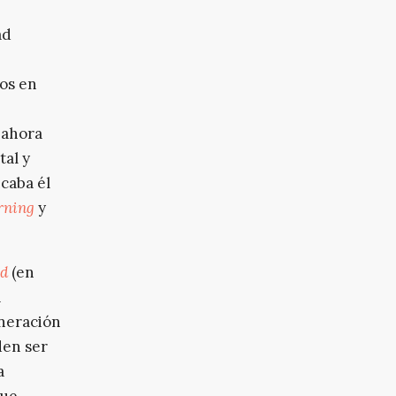
ad
os en
e ahora
tal y
caba él
rning
y
ed
(en
a
neración
den ser
a
que