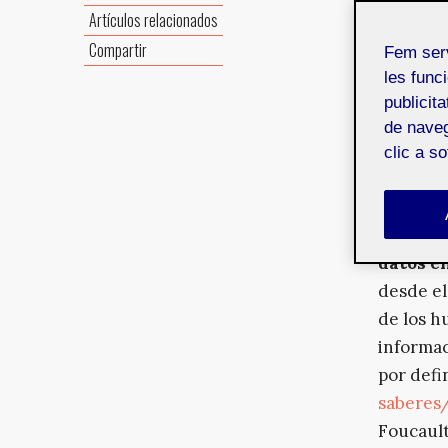
Mikael Kas
Artículos relacionados
2017
La imag
Compartir
Fem ser
tecnolog
les funci
arte– es
publicit
cascada 
de naveg
construc
clic a s
(el espí
ruptura 
lumínic
datos e
desde el
de los h
informac
por defi
saberes
Foucault