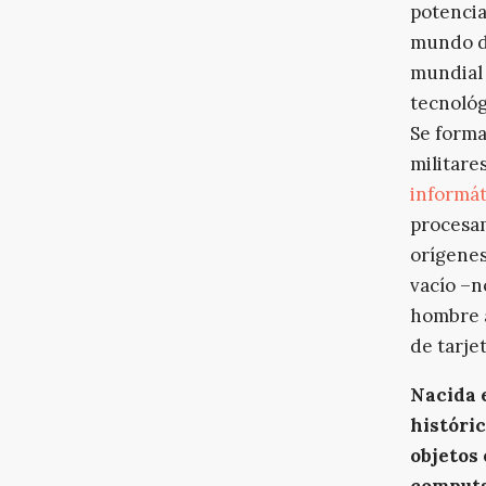
potencia
mundo de
mundial 
tecnológ
Se forma
militare
informát
procesam
orígenes
vacío –n
hombre a
de tarje
Nacida 
históric
objetos
comput