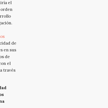
ría el
o orden
rrollo
gación.
tos
acidad de
s en sus
os de
con el
a través
dad
os
una