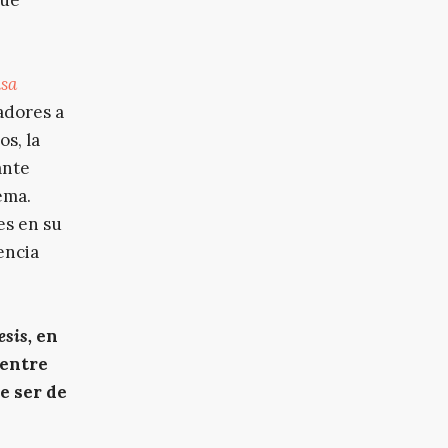
sa
ñadores a
os, la
ante
ema.
es en su
encia
sis,
en
–entre
e ser de