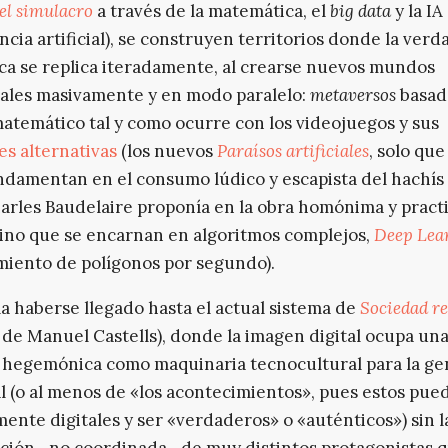
el simulacro
a través de la matemática, el
big data
y la IA
encia artificial), se construyen territorios donde la verd
ca se replica iteradamente, al crearse nuevos mundos
ales masivamente y en modo paralelo:
metaversos
basad
atemático tal y como ocurre con los videojuegos y sus
es alternativas
(los nuevos
Paraísos artificiales
, solo qu
ndamentan en el consumo lúdico y escapista del hachís 
rles Baudelaire proponía en la obra homónima y practi
ino que se encarnan en algoritmos complejos,
Deep Lea
iento de polígonos por segundo).
a haberse llegado hasta el actual sistema de
Sociedad r
 de Manuel Castells), donde la imagen digital ocupa un
 hegemónica como maquinaria tecnocultural para la ge
al (o al menos de «los acontecimientos», pues estos pue
mente digitales y ser «verdaderos» o «auténticos») sin l
ción –no coordinada– de muy distintos protagonistas 