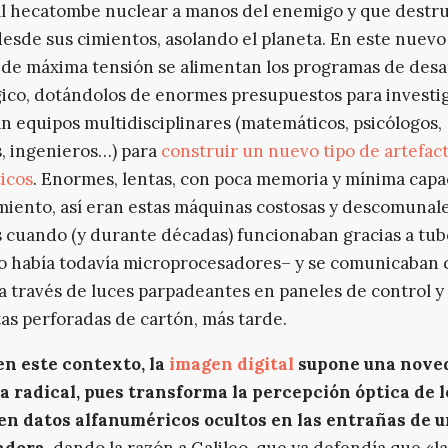
l hecatombe nuclear a manos del enemigo y que destrui
sde sus cimientos, asolando el planeta. En este nuev
de máxima tensión se alimentan los programas de desa
ico, dotándolos de enormes presupuestos para investi
n equipos multidisciplinares (matemáticos, psicólogos,
s, ingenieros…) para
construir un nuevo tipo de artefac
icos
. Enormes, lentas, con poca memoria y mínima cap
iento, así eran estas máquinas costosas y descomunale
 cuando (y durante décadas) funcionaban gracias a tub
o había todavía microprocesadores– y se comunicaban 
 través de luces parpadeantes en paneles de control y 
tas perforadas de cartón, más tarde.
en este contexto, la
imagen digital
supone una nove
a radical, pues transforma la percepción óptica de l
 en datos alfanuméricos ocultos en las entrañas de 
adora
, dando la razón a Galileo, que ya defendía que «la