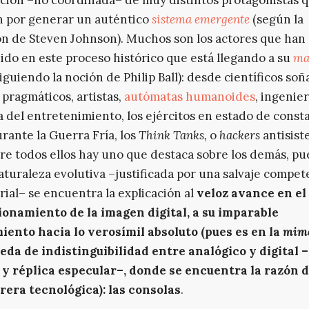
n por generar un auténtico
sistema emergente
(según la
ón de Steven Johnson). Muchos son los actores que han
ido en este proceso histórico que está llegando a su
ma
iguiendo la noción de Philip Ball): desde científicos so
s pragmáticos, artistas,
autómatas humanoides
, ingenier
a del entretenimiento, los ejércitos en estado de const
urante la Guerra Fría, los
Think Tanks,
o
hackers
antisist
re todos ellos hay uno que destaca sobre los demás, pu
aturaleza evolutiva –justificada por una salvaje compet
ial– se encuentra la explicación al
veloz avance en el
ionamiento de la imagen digital, a su imparable
ento hacia lo verosímil absoluto (pues es en la
mime
eda de indistinguibilidad entre analógico y digital 
 y réplica especular–, donde se encuentra la razón d
rera tecnológica): las consolas
.