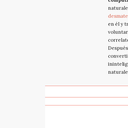
naturale
desmater
en él y 
voluntar
correlat
Después,
converti
ininteli
naturalez