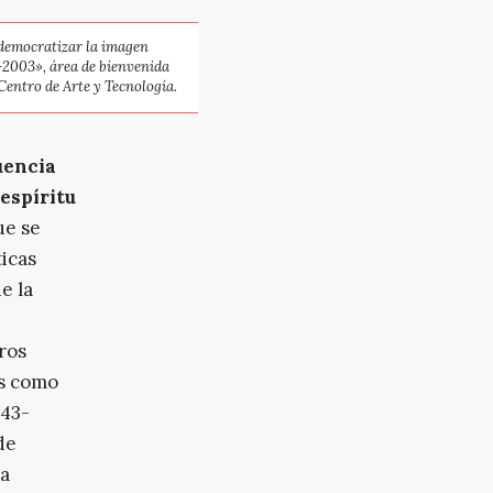
democratizar la imagen
2-2003», área de bienvenida
Centro de Arte y Tecnología.
uencia
espíritu
ue se
ticas
e la
ros
as como
943-
de
na