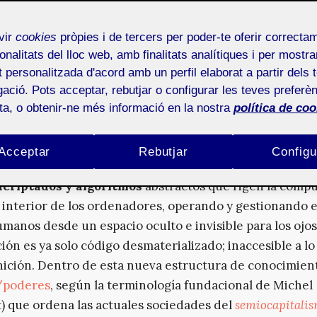
urinen/Remedy Entertainmet,
Control
, captura de pantalla del videojuego, F
en digital es nuestro ecosistema.
Hoy en día cualquie
vir
cookies
pròpies i de tercers per poder-te oferir correcta
ía, superficie o dispositivo –
smartphones, tablets
, prens
onalitats del lloc web, amb finalitats analítiques i per mostra
tá alimentado por un
flujo continuo
de imágenes digital
at personalitzada d'acord amb un perfil elaborat a partir dels 
incesante y exponencial de
seductoras y lúbricas
ació. Pots acceptar, rebutjar o configurar les teves preferèn
ciones visuales
que bien podría servir para definir el
Ze
ota, o obtenir-ne més informació en la nostra
política de coo
ritu de la época) de nuestras sociedades. Esto supone u
para con «la realidad», pues estas imágenes (sus reg
Acceptar
Rebutjar
Configu
os percibidos por los ojos humanos) son ahora tradu
ncriptados y algoritmos
abstractos que rigen la comp
 interior de los ordenadores, operando y gestionando
umanos desde un espacio oculto e invisible para los ojos
ión es ya solo código desmaterializado; inaccesible a lo
nición. Dentro de esta nueva estructura de conocimien
/poderes
, según la terminología fundacional de Michel
) que ordena las actuales sociedades del
semiocapitali