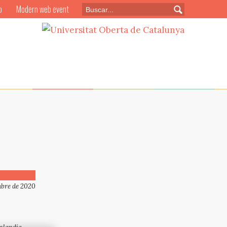
o
Modern web event
mbre de 2020