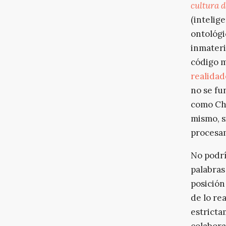
cultura d
(intelig
ontológi
inmateri
código m
realidad
no se fu
como Cha
mismo, s
procesam
No podrí
palabras
posición
de lo re
estricta
colabora