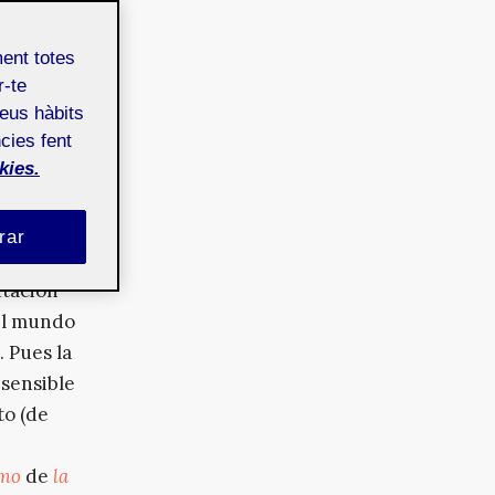
inlandia,
r
ment totes
a, moda o
r-te
es. Una
teus hàbits
cies fent
itgeist
kies.
na
istros
rar
cidas a
utación
 el mundo
. Pues la
 sensible
to (de
smo
de
la