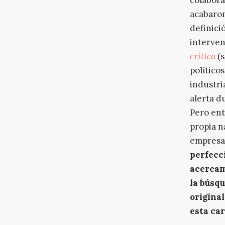
acabaro
definici
interven
crítica
(s
político
industri
alerta d
Pero ent
propia n
empresar
perfecc
acercami
la búsqu
original
esta car