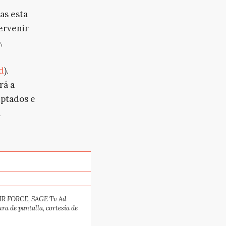
as esta
tervenir
,
ad
).
rá a
iptados e
a
R FORCE, SAGE Tv Ad
ura de pantalla, cortesía de