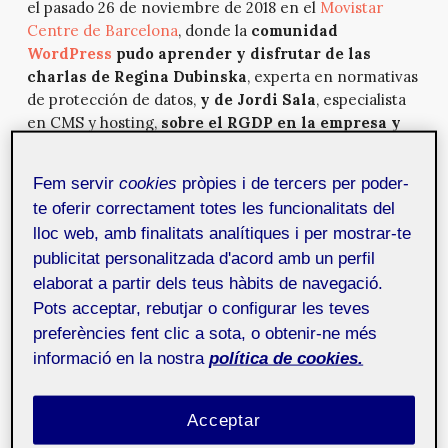
el pasado 26 de noviembre de 2018 en el
Movistar
Centre de Barcelona
, donde la
comunidad
WordPress
pudo aprender y disfrutar de las
charlas de Regina Dubinska
, experta en normativas
de protección de datos,
y de Jordi Sala
, especialista
en CMS y hosting,
sobre el RGDP en la empresa y
en WordPress
.
El nuevo
reglamento general de protección de datos
Fem servir
cookies
pròpies i de tercers per poder-
entró en vigor en mayo de 2016
, es de aplicación
te oferir correctament totes les funcionalitats del
obligatoria para todas las empresas de la Unión
lloc web, amb finalitats analítiques i per mostrar-te
Europea a partir del 25 de mayo de 2018, y otorga un
publicitat personalitzada d'acord amb un perfil
mayor control y seguridad a los ciudadanos sobre su
elaborat a partir dels teus hàbits de navegació.
información personal en el mundo actual.
El RGPD
Pots acceptar, rebutjar o configurar les teves
amplía sus derechos a decidir cómo desean que
preferències fent clic a sota, o obtenir-ne més
sus datos sean tratados y a cómo quieren recibir
informació en la nostra
política de cookies.
información de las empresas.
Más allá de las sanciones que puede acarrear la falta
Acceptar
de cumplimiento del RGPD, todavía hay muchas pymes