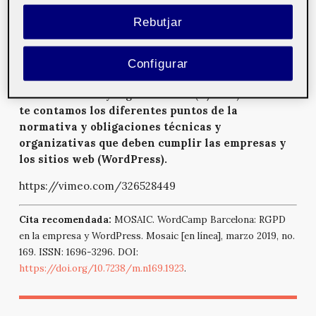
que están haciendo poco o nada ante esta nueva
exigencia comunitaria.
Rebutjar
En esta charla repasamos el estado actual de la
normativa de protección de datos y las principales
Configurar
novedades que establece RGPD (GDPR en inglés) en
relación con la ley orgánica LOPD (15/1999). Además
te contamos los diferentes puntos de la
normativa y obligaciones técnicas y
organizativas que deben cumplir las empresas y
los sitios web
(WordPress).
https://vimeo.com/326528449
Cita recomendada:
MOSAIC. WordCamp Barcelona: RGPD
en la empresa y WordPress. Mosaic [en línea], marzo 2019, no.
169. ISSN: 1696-3296. DOI:
https://doi.org/10.7238/m.n169.1923
.