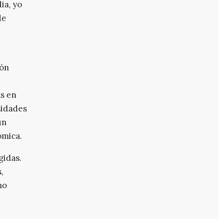
ia, yo
de
ión
as en
sidades
un
ómica.
gidas.
,
mo