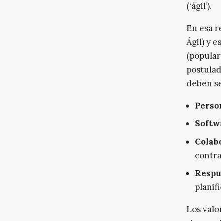
(‘ágil’).
En esa r
Ágil) y e
(popular
postulad
deben se
Perso
Softw
Colabo
contra
Respu
planif
Los valo