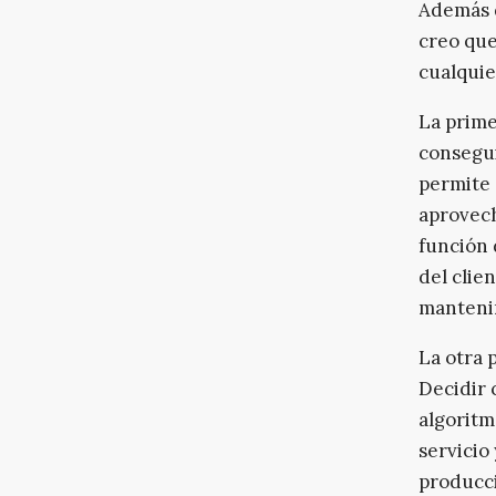
Además d
creo que
cualquie
La prime
consegui
permite 
aprovech
función 
del clie
mantenim
La otra 
Decidir 
algoritm
servicio
producc