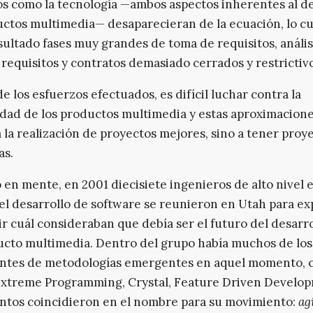
os como la tecnología —ambos aspectos inherentes al de
ctos multimedia— desaparecieran de la ecuación, lo cu
ultado fases muy grandes de toma de requisitos, anális
 requisitos y contratos demasiado cerrados y restrictivo
de los esfuerzos efectuados, es difícil luchar contra la
dad de los productos multimedia y estas aproximacion
a la realización de proyectos mejores, sino a tener proy
as.
 en mente, en 2001 diecisiete ingenieros de alto nivel e
l desarrollo de software se reunieron en Utah para ex
r cuál consideraban que debía ser el futuro del desarro
cto multimedia. Dentro del grupo había muchos de los
ntes de metodologías emergentes en aquel momento,
Extreme Programming, Crystal, Feature Driven Develo
untos coincidieron en el nombre para su movimiento:
ag