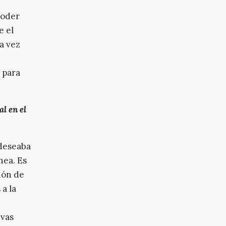
poder
e el
a vez
 para
l en el
 deseaba
nea. Es
ión de
 a la
evas