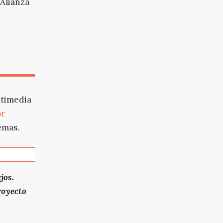
 Alianza
ltimedia
or
emas.
jos.
royecto