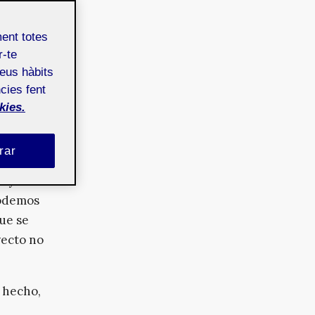
ment totes
icas
r-te
teus hàbits
ásico,
cies fent
kies.
amientos
en la
giles
.
rar
royectos
podemos
ue se
yecto no
 hecho,