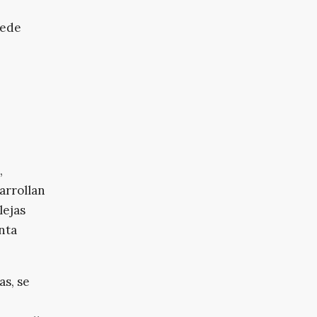
uede
,
arrollan
lejas
nta
as, se