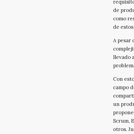
requisit
de produ
como res
de estos
A pesar 
compleji
llevado 
problem
Con esto
campo de
comparti
un produ
propone
Scrum, 
otros. J