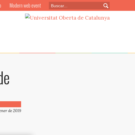
o
Modern web event
de
gener de 2019