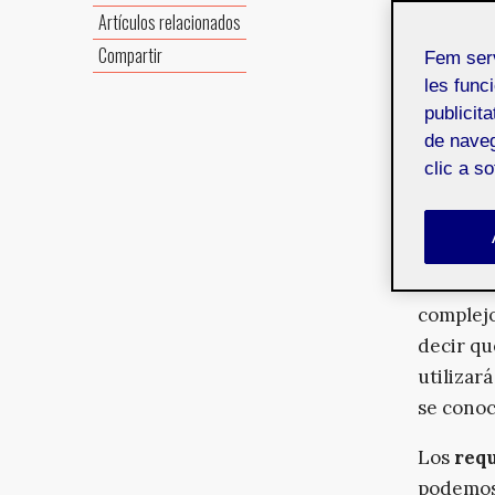
Artículos relacionados
Compartir
Fem ser
La
gesti
les funci
realizad
publicit
Actualme
de naveg
clic a s
está pon
que inte
gestión 
Cabe rec
complejo
decir qu
utilizar
se conoc
Los
requ
podemos 