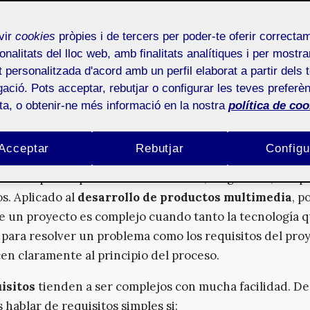
vir
cookies
pròpies i de tercers per poder-te oferir correcta
ón de proyectos
es un conjunto de actividades específ
onalitats del lloc web, amb finalitats analítiques i per mostra
as para administrar el proyecto.
at personalitzada d'acord amb un perfil elaborat a partir dels 
nte la gestión de proyectos, desde un punto de vista cl
ació. Pots acceptar, rebutjar o configurar les teves preferèn
ota, o obtenir-ne més informació en la nostra
política de coo
iéndose en duda, ya que hay nuevos enfoques y plante
ntan evitar los errores más habituales que se cometen 
de proyectos, por ejemplo, las llamadas
metodologías á
Acceptar
Rebutjar
Configu
ordar que los productos multimedia, en general, son p
s. Aplicado al
desarrollo de productos multimedia
, 
e un proyecto es complejo cuando tanto la tecnología q
á para resolver un problema como los requisitos del pro
en claramente al principio del proceso.
isitos
tienden a ser complejos con mucha facilidad. De
hablar de requisitos simples si: