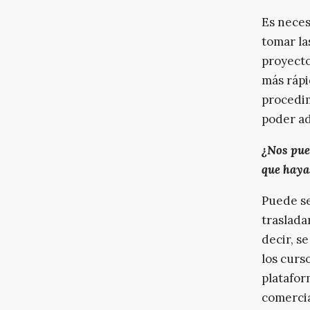
Es neces
tomar la
proyecto
más rápi
procedim
poder ad
¿Nos pue
que haya
Puede se
traslada
decir, s
los curs
platafor
comercia