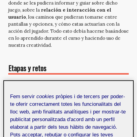
donde se les pudiera informar y guiar sobre dicho
juego, sobre la
relación e interacción con el
usuario
, los caminos que pudieran tomarse entre
pantallas y opciones, y cómo estas actuarían con la
acción del jugador. Todo esto debía hacerse basándose
en lo aprendido durante el curso y haciendo uso de
nuestra creatividad.
Etapas y retos
¿Me lo compras?
Fem servir
cookies
pròpies i de tercers per poder-
Aunque no creo ir mal de imaginación, se me
te oferir correctament totes les funcionalitats del
presentaba una práctica con una cierta dificultad:
lloc web, amb finalitats analítiques i per mostrar-te
plasmar por escrito lo que había en mi cabeza. Y eso
publicitat personalitzada d'acord amb un perfil
no es nada fácil, pues imaginación tenemos todos,
elaborat a partir dels teus hàbits de navegació.
pero lo verdaderamente difícil es plasmar las ideas en
papel y que cualquiera pueda entenderlas tal cual las
Pots acceptar, rebutjar o configurar les teves