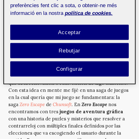
hemos concebido nosotros mismos. Yo tenía la idea,
preferències fent clic a sota, o obtenir-ne més
pues como he comentado antes, ya la presenté en la
informació en la nostra
política de cookies.
PEC 2, pero desarrollarla para que pareciera un
producto real y resultara atractiva era otra historia.
Acceptar
¿Cómo explicar en tan solo una página un concepto de
juego y que el que lo lea quiera comprarlo? Ese era el
primer reto y lo afronté como siempre he sabido,
Rebutjar
aprendiendo primero de los maestros. Y es que lo mío
fue basarme en videojuegos de éxito del mismo
género en el que se fundamentaba el mío, puesto que
Configurar
creo que la originalidad no existe en sí misma, sino
que es la renovación o reinvención de algo existente.
Con esta idea en mente me fijé en una saga de juegos
en la cual quería que mi juego se fundamentara: la
saga
Zero Escape
de
Chunsoft
. En
Zero Escape
nos
encontramos con tres
juegos de aventura gráfica
con una historia de puzles y misterios que resolver a
contrarreloj con múltiples finales definidos por las
elecciones que va escogiendo el usuario durante la