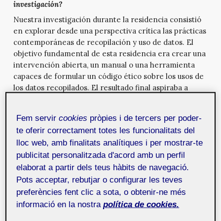
investigación?
Nuestra investigación durante la residencia consistió
en explorar desde una perspectiva crítica las prácticas
contemporáneas de recopilación y uso de datos. El
objetivo fundamental de esta residencia era crear una
intervención abierta, un manual o una herramienta
capaces de formular un código ético sobre los usos de
los datos recopilados. El resultado final aspiraba a
convertirse en una guía de referencia para efectuar
auditorías de datos éticas en redes, aplicaciones para
Fem servir
cookies
pròpies i de tercers per poder-
móviles y servicios en línea. La investigación ha dado
te oferir correctament totes les funcionalitats del
algunos resultados en forma de mapas, por ejemplo un
lloc web, amb finalitats analítiques i per mostrar-te
mapa lógico de las autorizaciones que los usuarios
publicitat personalitzada d'acord amb un perfil
tienen que dar en el proceso de instalación de las
aplicaciones para teléfonos móviles, caminos de datos
elaborat a partir dels teus hàbits de navegació.
a los cien webs más visitados por usuarios ubicados en
Pots acceptar, rebutjar o configurar les teves
España y un mapa de red topológico de
Guifi.net
.
preferències fent clic a sota, o obtenir-ne més
informació en la nostra
política de cookies.
¿Utiliza las herramientas visuales para reforzar su