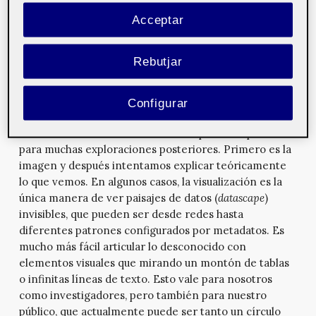
investigación o para su investigación son necesarias las
Acceptar
herramientas visuales? ¿Puede explicarnos cómo decide
utilizar datos, minería de datos y visualización de datos
Rebutjar
para investigar sobre temas?
Podemos decir que el aspecto visual es un elemento
esencial de nuestra investigación. No utilizamos la
Configurar
visualización de datos solo para ilustrar algo, sino que
la visualización de datos es nuestro punto de partida
para muchas exploraciones posteriores. Primero es la
imagen y después intentamos explicar teóricamente
lo que vemos. En algunos casos, la visualización es la
única manera de ver paisajes de datos (
datascape
)
invisibles, que pueden ser desde redes hasta
diferentes patrones configurados por metadatos. Es
mucho más fácil articular lo desconocido con
elementos visuales que mirando un montón de tablas
o infinitas líneas de texto. Esto vale para nosotros
como investigadores, pero también para nuestro
público, que actualmente puede ser tanto un círculo