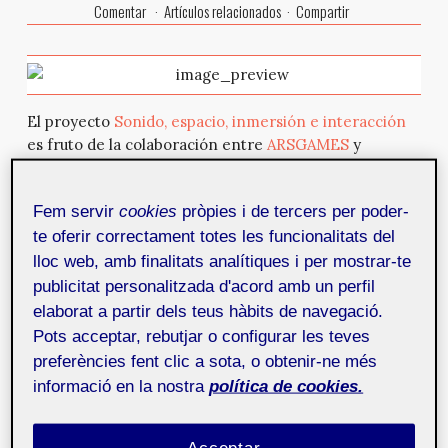
Comentar
Artículos relacionados
Compartir
El proyecto
Sonido, espacio, inmersión e interacción
es fruto de la colaboración entre
ARSGAMES
y
el
Centro de Arte y Creación Industrial LABoral
de
Gijón, como resultado del programa Mecenazgo
Fem servir
cookies
pròpies i de tercers per poder-
Expandido que premió, en la pasada convocatoria de
te oferir correctament totes les funcionalitats del
2015, la herramienta presentada por ARSGAMES. El
premio otorgaba una residencia de producción para la
lloc web, amb finalitats analítiques i per mostrar-te
realización de una herramienta educativa con el
publicitat personalitzada d'acord amb un perfil
objetivo de acercar la práctica artística
elaborat a partir dels teus hàbits de navegació.
contemporánea, como recurso para trabajar el
Pots acceptar, rebutjar o configurar les teves
currículo escolar, al profesorado y al alumnado.
preferències fent clic a sota, o obtenir-ne més
informació en la nostra
política de cookies.
La residencia, dividida en dos períodos, entre octubre
y noviembre de 2015 y febrero y marzo de 2016, ha
permitido la investigación en torno al uso de nuevas
Acceptar