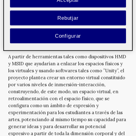
tecnologías, como la realidad aumentada, virtual, o los
controladores como Leap Motion, para generar
dinámicas de aprendizaje innovadoras y disruptivas en
Rebutjar
el aula. Igualmente, el proyecto ha incluido el trabajo
con los centros escolares, realizando una serie de
Configurar
actividades en las que participan centros de educación
primaria y secundaria.
A partir de herramientas tales como dispositivos HMD
y MSID que ayudarían a enlazar los espacios físicos y
los virtuales y usando softwares tales como ”Unity”, el
proyecto plantea crear un entorno virtual constituido
por varios niveles de inmersión-interacción,
construyendo, de este modo, un espacio virtual, en
retroalimentación con el espacio físico, que se
configura como un ámbito de expresión y
experimentación para los estudiantes a través de las
artes, potenciando al mismo tiempo su capacidad para
generar ideas y para desarrollar su potencial
expresivo a partir de toda la dimensión corporal y del