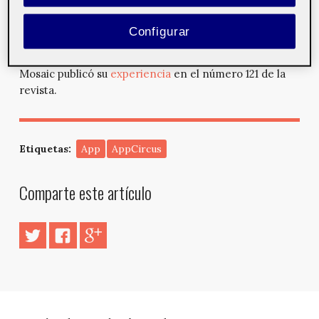
los propios estudiantes universitarios mediante clases
particulares vía presencial o en línea. Sharing
Configurar
Academy fue el trabajo que Jordi realizó como final de
grado en sus estudios de Multimedia en la UOC y
Mosaic publicó su
experiencia
en el número 121 de la
revista.
Etiquetas:
App
AppCircus
Comparte este artículo