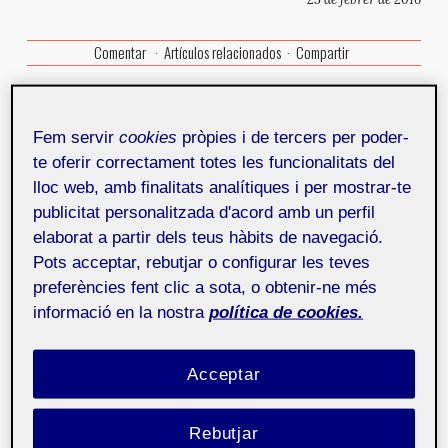
Comentar
Artículos relacionados
Compartir
Fem servir
cookies
pròpies i de tercers per poder-
te oferir correctament totes les funcionalitats del
Los premios
Mobile Premier Awards
están
lloc web, amb finalitats analítiques i per mostrar-te
considerados como los premios de referencia en el
publicitat personalitzada d'acord amb un perfil
sector de las apps a nivel internacional por su apoyo a
elaborat a partir dels teus hàbits de navegació.
la comunidad global de desarrolladores desde hace
una década. Se celebran anualmente coincidiendo con
Pots acceptar, rebutjar o configurar les teves
el Mobile World Congress y son un reconocimiento a
preferències fent clic a sota, o obtenir-ne més
las mejores aplicaciones del mundo creadas por
informació en la nostra
política de cookies.
empresas emergentes.
Jordi Llonch, ha sido galardonado, de entre 16
Acceptar
finalistas, con el Best App Award en la X edición de los
premios con la aplicación
Sharing Academy
. La
Rebutjar
aplicación consiste en compartir conocimientos entre