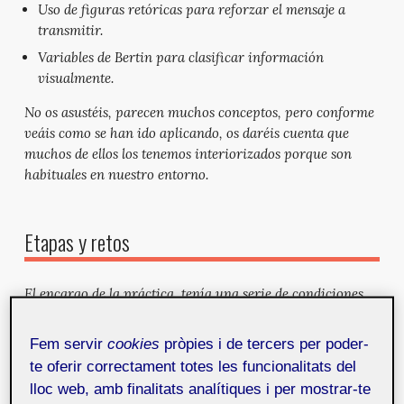
Uso de figuras retóricas para reforzar el mensaje a
transmitir.
Variables de Bertin para clasificar información
visualmente.
No os asustéis, parecen muchos conceptos, pero conforme
veáis como se han ido aplicando, os daréis cuenta que
muchos de ellos los tenemos interiorizados porque son
habituales en nuestro entorno.
Etapas y retos
El encargo de la práctica, tenía una serie de condiciones
que detallo a continuación:
Fem servir
cookies
pròpies i de tercers per poder-
Mostrar en una infografía la relación entre un
te oferir correctament totes les funcionalitats del
descubrimiento o teoría relevante respecto a la luz y su
lloc web, amb finalitats analítiques i per mostrar-te
aplicación tecnológica y/o práctica