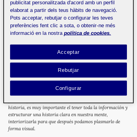
publicitat personalitzada d'acord amb un perfil
Mediante un gráfico explicativo y una línea de tiempo
elaborat a partir dels teus hàbits de navegació.
ilustra la relación entre ellos de una forma divulgativa
Pots acceptar, rebutjar o configurar les teves
para un público generalista.
preferències fent clic a sota, o obtenir-ne més
Minimiza el uso de textos explicativos
informació en la nostra
política de cookies.
Los gráficos han de ser todos de creación propia.
(excepto mapas)
Acceptar
Formato apaisado de 1200 x 700 píxeles.
Fichero en formato SVG
Rebutjar
Para crear la infografía he seguido las siguientes etapas:
Documentación
. Sin duda este es uno de los principales
Configurar
puntos a la hora de realizar una infografía. Para poder
plasmar gráficamente un resumen de un texto o una
historia, es muy importante el tener toda la información y
estructurar una historia clara en nuestra mente,
interiorizarla para que después podamos plasmarlo de
forma visual.