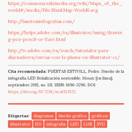
https://commons.wikimedia.org/wiki/Maps_of_the_
world#/media/File:BlankMap-World6.svg
http://lasotrasinfografias.com/
https://helpx.adobe.com/es/illustrator/using/drawin
g-pen-pencil-or-flare.html
http://tv.adobe.com/es/watch/tutoriales-para-
disenadores/curvas-con-la-pluma-en-illustrator-cc/
Cita recomendada:
PUERTAS ESTIVILL, Pedro. Diseño de la
infografía LED Señalización sostenible.
Mosaic
[en línea],
septiembre 2015, no. 131. ISSN: 1696-3296. DOI:
https://doi.org/10.7238/m.n131.1522
.
Etiquetas:
diagramas
diseño gráfico
gráficos
illustrator
ILV
infografía
LED
LUZ
SVG