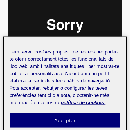
Fem servir
cookies
pròpies i de tercers per poder-
te oferir correctament totes les funcionalitats del
lloc web, amb finalitats analítiques i per mostrar-te
publicitat personalitzada d'acord amb un perfil
El
WebCat
es el punto de encuentro entre
elaborat a partir dels teus hàbits de navegació.
profesionales del sector web (desarrolladores,
Pots acceptar, rebutjar o configurar les teves
diseñadores, emprendedores, etc.) abierto a cualquier
preferències fent clic a sota, o obtenir-ne més
persona interesada en esta parcela.
informació en la nostra
política de cookies.
Dentro de WebCat se abordan asuntos diversos, tanto
de forma introductoria como especializada, mediante
Acceptar
breves exposiciones de no más de quince minutos con
el objetivo de trabajar y transmitir una idea concreta