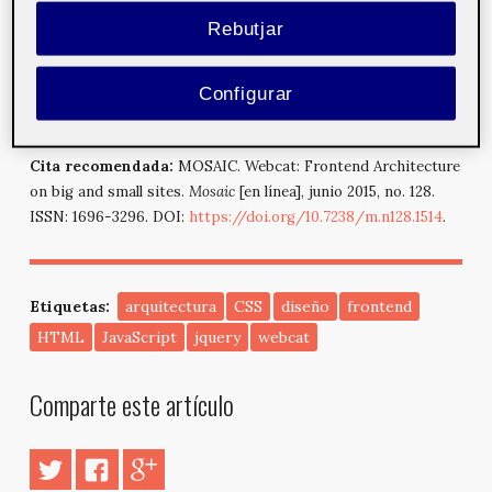
al público.
Rebutjar
En esta ocasión Toni Pinel realiza una ponencia sobre
el diseño y arquitectura Frontend para grandes y
Configurar
pequeños sitios web.
Cita recomendada:
MOSAIC. Webcat: Frontend Architecture
on big and small sites.
Mosaic
[en línea], junio 2015, no. 128.
ISSN: 1696-3296. DOI:
https://doi.org/10.7238/m.n128.1514
.
Etiquetas:
arquitectura
CSS
diseño
frontend
HTML
JavaScript
jquery
webcat
Comparte este artículo