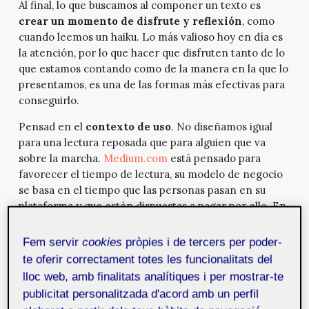
Al final, lo que buscamos al componer un texto es
crear un momento de disfrute y reflexión
, como
cuando leemos un haiku. Lo más valioso hoy en día es
la atención, por lo que hacer que disfruten tanto de lo
que estamos contando como de la manera en la que lo
presentamos, es una de las formas más efectivas para
conseguirlo.
Pensad en el
contexto de uso
. No diseñamos igual
para una lectura reposada que para alguien que va
sobre la marcha.
Medium.com
está pensado para
favorecer el tiempo de lectura, su modelo de negocio
se basa en el tiempo que las personas pasan en su
plataforma y que estén dispuestas a pagar por ello. En
cambio,
Citymapper.com
busca la efectividad, que te
llegue la información necesaria, nada más, en el
Fem servir
cookies
pròpies i de tercers per poder-
momento adecuado. Por eso, nos muestra solo la
te oferir correctament totes les funcionalitats del
información de la parada y el andén en el que
lloc web, amb finalitats analítiques i per mostrar-te
debemos subir, y no mucha más información, ya que o
publicitat personalitzada d'acord amb un perfil
bien ya no es necesaria o lo será más adelante.