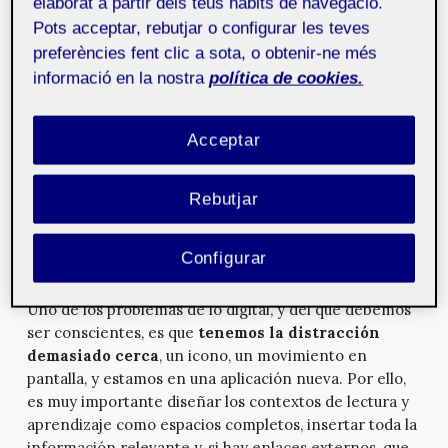
elaborat a partir dels teus hàbits de navegació.
Un error que hemos cometido en el diseño digital ha
Pots acceptar, rebutjar o configurar les teves
sido
replicar demasiado el mundo físico
. Primero,
preferències fent clic a sota, o obtenir-ne més
con los iconos que eran metáforas como la papelera o
informació en la nostra
política de cookies.
el disquete; después, organizando la información en
páginas como si fuese algo impreso; y, actualmente,
Acceptar
homogeneizando todos los diseños en busca de la
facilidad de uso siguiendo los patrones del material
impreso. En mi opinión, eso nos resta oportunidades
Rebutjar
que la tecnología es capaz de proporcionarnos.
En todo caso, en los inicios, era la mejor manera de
Configurar
acercar un nuevo mundo, el digital, a las personas.
Uno de los problemas de lo digital, y del que debemos
ser conscientes, es que
tenemos la distracción
demasiado cerca
, un icono, un movimiento en
pantalla, y estamos en una aplicación nueva. Por ello,
es muy importante diseñar los contextos de lectura y
aprendizaje como espacios completos, insertar toda la
información relevante y, si hay enlaces externos, que