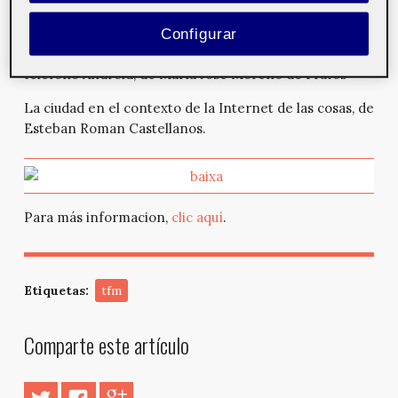
World of Wars, de Albert Fabregat Hernando;
Configurar
Verificación y gestión de facturas electrónicas en un
teléfono Android, de María José Moreno de Frutos
La ciudad en el contexto de la Internet de las cosas, de
Esteban Roman Castellanos.
Para más informacion,
clic aquí
.
Etiquetas:
tfm
Comparte este artículo