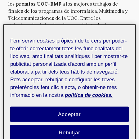
los
premios UOC-RMF
a los mejores trabajos de
finales de los programas de informática, Multimedia y
Telecomunicaciones de la UOC. Entre los
galardonados hubo dos alumnos del grado de
Multimedia.
Fem servir
cookies
pròpies i de tercers per poder-
Esta es la relación de premios.
te oferir correctament totes les funcionalitats del
Primer premio
: Parenòs-tic: Imagen, web y diseño
lloc web, amb finalitats analítiques i per mostrar-te
gráfico de la aplicación móvil de un almanac, de
publicitat personalitzada d'acord amb un perfil
Antònia Lorente Bibiloni
elaborat a partir dels teus hàbits de navegació.
Pots acceptar, rebutjar o configurar les teves
Segundo premio
: Aplicación web para el control y la
preferències fent clic a sota, o obtenir-ne més
monitorización de una piscina, de Sergio León
informació en la nostra
política de cookies.
Esquivel
Tercer premio
: Sistema de alarma y monitorización
Acceptar
ambiental con gestió remota para entornos críticos,
de Sergio Gómez Espín
Rebutjar
Finalistas: