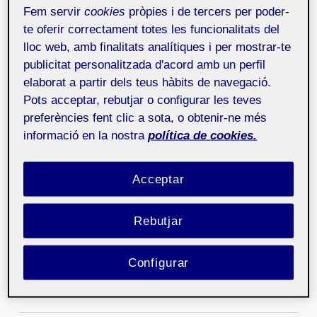
Fem servir
cookies
pròpies i de tercers per poder-
en...
te oferir correctament totes les funcionalitats del
lloc web, amb finalitats analítiques i per mostrar-te
Pau Pascual
21 de febrer de 2008
publicitat personalitzada d'acord amb un perfil
En esta entrevista, Pau Pascual reflexiona sobre la
elaborat a partir dels teus hàbits de navegació.
fotografía publicitaria en el entorno digital. Para este
Pots acceptar, rebutjar o configurar les teves
f...
preferències fent clic a sota, o obtenir-ne més
informació en la nostra
política de cookies.
Walter Astrada
21 de febrer de 2008
En esta entrevista, Walter Astrada reflexiona sobre su
Acceptar
labor como fotoperiodista en el entorno digital. Para
A...
Rebutjar
Raúl Docasar
21 de febrer de 2008
En esta entrevista, Raúl Docasar reflexiona sobre la
Configurar
fotografía de moda en el contexto digital. Docasar
afirma...