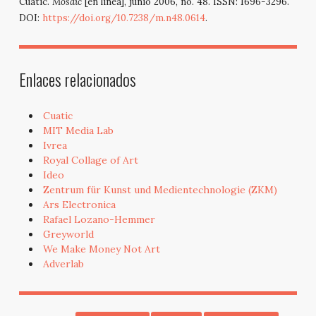
Cuatic.
Mosaic
[en línea], junio 2006, no. 48. ISSN: 1696-3296.
DOI:
https://doi.org/10.7238/m.n48.0614
.
Enlaces relacionados
Cuatic
MIT Media Lab
Ivrea
Royal Collage of Art
Ideo
Zentrum für Kunst und Medientechnologie (ZKM)
Ars Electronica
Rafael Lozano-Hemmer
Greyworld
We Make Money Not Art
Adverlab