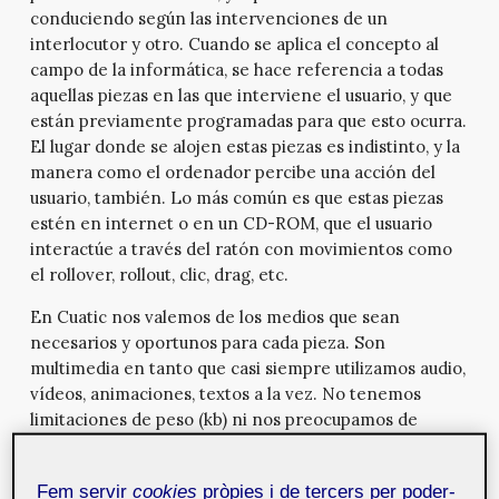
conduciendo según las intervenciones de un
interlocutor y otro. Cuando se aplica el concepto al
campo de la informática, se hace referencia a todas
aquellas piezas en las que interviene el usuario, y que
están previamente programadas para que esto ocurra.
El lugar donde se alojen estas piezas es indistinto, y la
manera como el ordenador percibe una acción del
usuario, también. Lo más común es que estas piezas
estén en internet o en un CD-ROM, que el usuario
interactúe a través del ratón con movimientos como
el rollover, rollout, clic, drag, etc.
En Cuatic nos valemos de los medios que sean
necesarios y oportunos para cada pieza. Son
multimedia en tanto que casi siempre utilizamos audio,
vídeos, animaciones, textos a la vez. No tenemos
limitaciones de peso (kb) ni nos preocupamos de
cantidad de procesos que generamos ya que
escogemos el hardware que necesitamos para cada
Fem servir
cookies
pròpies i de tercers per poder-
proyecto. Es decir, que podemos pensar en un