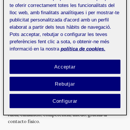
te oferir correctament totes les funcionalitats del
proyecto de miles de videos y sonidos de alta calidad,
lloc web, amb finalitats analítiques i per mostrar-te
sin problema.
publicitat personalitzada d'acord amb un perfil
Las piezas que creamos son esencialmente
elaborat a partir dels teus hàbits de navegació.
interactivas ya que el usuario no sólo es partícipe sino
Pots acceptar, rebutjar o configurar les teves
parte fundamental de la puesta en escena de nuestros
preferències fent clic a sota, o obtenir-ne més
trabajos.
informació en la nostra
política de cookies.
Su hábitat son entornos físicos como centros
comerciales, la calle, un escaparate, un museo, una
Acceptar
fiesta, un evento y utilizamos sensores, micrófonos,
cámaras y otros recursos para recoger las acciones del
usuario y crear el hilo narrativo. Creemos que tienen
Rebutjar
un alto nivel emocional en tanto que son situaciones
en las que el usuario involucra varios de sus sentidos y
Configurar
además, al contar con él físicamente, podemos optar
por arrancarle reacciones vitales como sorpresa,
rabia, cansancio, competencia, miedo, gracias al
contacto físico.