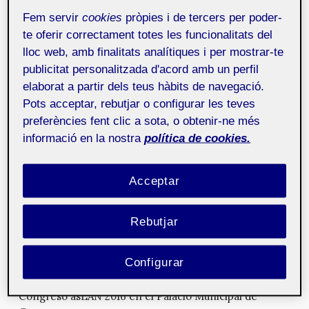
Fem servir
cookies
pròpies i de tercers per poder-
te oferir correctament totes les funcionalitats del
Jornada UX · UOC 2019 «Playful
lloc web, amb finalitats analítiques i per mostrar-te
Interactions»
30 de setembre de 2019
Jornada que incluye ponencias para
publicitat personalitzada d'acord amb un perfil
conocer el diseño de experiencias lúdicas con una
elaborat a partir dels teus hàbits de navegació.
perspectiva de género.
Pots acceptar, rebutjar o configurar les teves
preferències fent clic a sota, o obtenir-ne més
informació en la nostra
política de cookies.
3ª Jornada Industria 4.0
2 de setembre
de 2019
Jornada que incluye actividades enfocadas a todas
Acceptar
aquellas personas interesadas en conocer el
funcionamiento d...
Rebutjar
asLAN2016 Tecnologías para impulsar la
Configurar
tranformación digital
7 d'abril de 2016
Entre el 13 y el 14 de abril de 2016 se celebrará el
Congreso asLAN 2016 en el Palacio Municipal de