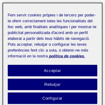
Multimedia: un nodo académico
interdisciplinario
1 de febrer de 2026
Fem servir
cookies
pròpies i de tercers per poder-
Reflexión sobre 25 años de docencia en
te oferir correctament totes les funcionalitats del
Multimedia en la UOC, poniendo en valor la
lloc web, amb finalitats analítiques i per mostrar-te
interdisciplinariedad, la ex...
publicitat personalitzada d'acord amb un perfil
elaborat a partir dels teus hàbits de navegació.
Editorial Mosaic: Multimedia: 25
Pots acceptar, rebutjar o configurar les teves
años creando futuro
31 de juliol de 2025
preferències fent clic a sota, o obtenir-ne més
Este número de Mosaic conmemora los
informació en la nostra
política de cookies.
25 años del ámbito Multimedia en la UOC, destacando
su papel pionero en la...
Acceptar
Prediciedo la cultura
29 de juliol de 2025
La IA está remodelando la cultura
Rebutjar
concentrando el poder en las
plataformas corporativas, lo que conlleva riesg...
Configurar