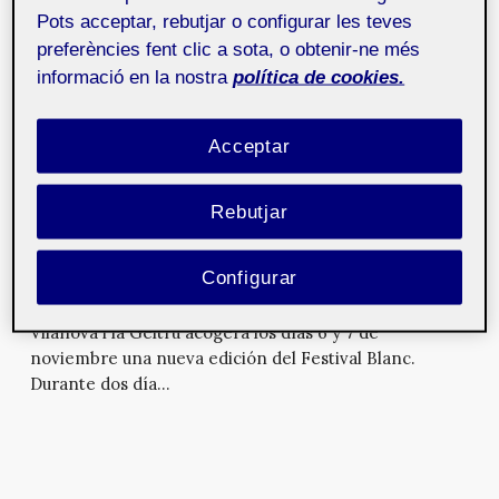
fans. Artista profesional en el mundo del videojuego e
Pots acceptar, rebutjar o configurar les teves
ilustrad...
preferències fent clic a sota, o obtenir-ne més
informació en la nostra
política de cookies.
EyeAR Capture, guía oftalmológica
con realidad aumentada
6 de juny de
Acceptar
2018
Creación de una aplicación de realidad aumentada que
Rebutjar
añade capas de información mediante modelos 3D
interactiv...
Configurar
Festival Blanc 2015
22 d'octubre de 2015
Vilanova i la Geltrú acogerá los días 6 y 7 de
noviembre una nueva edición del Festival Blanc.
Durante dos día...