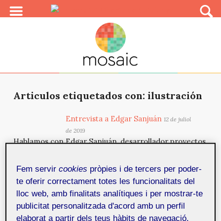
Articulos etiquetados con: ilustración
Entrevista a Edgar Sanjuán
12 de juliol
de 2019
Hablamos con Edgar Sanjuán, desarrollador proyectos
de consultoría relacionados con procesos de
optimización d...
Fem servir
cookies
pròpies i de tercers per poder-
te oferir correctament totes les funcionalitats del
lloc web, amb finalitats analítiques i per mostrar-te
Entrevista a Ana Jiménez
(Mercrominah).
publicitat personalitzada d'acord amb un perfil
6 de març de 2019
Hablamos con Ana Jiménez, Mercrominah para sus
elaborat a partir dels teus hàbits de navegació.