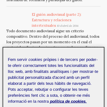
El guión audiovisual (parte 2):
Estructura y relaciones
intertextuales
10 d'abril de 2014
Todo documento audiovisual sigue un criterio
compositivo. Dentro del proceso del audiovisual, todos
los proyectos pasan por un momento en el cual el
material audiovisual se imagina, se graba o se dispone
de una manera determinada (y no de otra) en función
del sentido que ha decidido el creador o los creadores.
Fem servir
cookies
pròpies i de tercers per poder-
Segunda entrega de este artículo de Marc Plana.
te oferir correctament totes les funcionalitats del
lloc web, amb finalitats analítiques i per mostrar-te
publicitat personalitzada d'acord amb un perfil
Tecnologías para la distribución
18 de
elaborat a partir dels teus hàbits de navegació.
març de 2014
Pots acceptar, rebutjar o configurar les teves
El consumo de contenidos audiovisuales
a través de la red ha experimentado un
preferències fent clic a sota, o obtenir-ne més
espectacular crecimiento desde que
informació en la nostra
política de cookies.
aparecieron los primeros portales de vídeo en torno