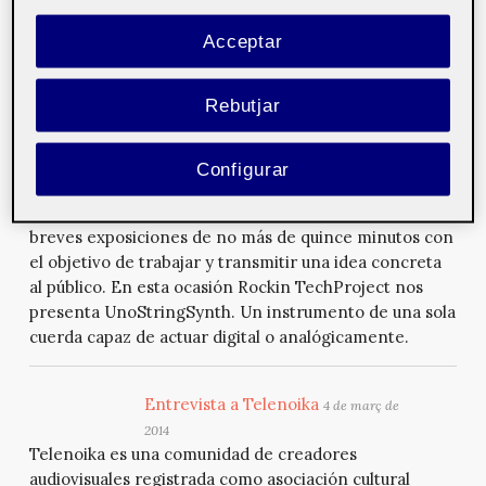
al 2005. En este artículo el autor pone en contexto la
Acceptar
situación de la distribución de vídeo en la red en la
actualidad.
Rebutjar
WebCat: UnoStringSynth
11 de març de
2014
Configurar
Dentro de WebCat se abordan asuntos diversos, tanto
de forma introductoria como especializada, mediante
breves exposiciones de no más de quince minutos con
el objetivo de trabajar y transmitir una idea concreta
al público. En esta ocasión Rockin TechProject nos
presenta UnoStringSynth. Un instrumento de una sola
cuerda capaz de actuar digital o analógicamente.
Entrevista a Telenoika
4 de març de
2014
Telenoika es una comunidad de creadores
audiovisuales registrada como asociación cultural