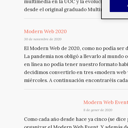
multimedia en la UOC y la evolución de las 
desde el original graduado Multimedia a di
Modern Web 2020
30 de novembre de 2020
El Modern Web de 2020, como no podía ser d
La pandemia nos obligó a llevarlo al mundo 
en línea no podía tener nuestro formato habit
decidimos convertirlo en tres «modern web 
miércoles. A continuación encontraréis cada u
Modern Web Event
8 de gener de 2020
Como cada año desde hace ya cinco (se dice
organizar el Modern Web Event. Y además de 