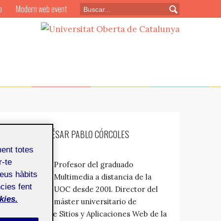
o
Modern web event
¿QUIÉN ES: CÉSAR PABLO CÓRCOLES
BRIONGOS?
ment totes
r-te
Profesor del graduado
teus hàbits
Multimedia a distancia de la
cies fent
UOC desde 2001. Director del
kies.
máster universitario de
Desarrollo de Sitios y Aplicaciones Web de la