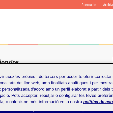
Acerca de
Archiv
riongos
vir
cookies
pròpies i de tercers per poder-te oferir correcta
ltimedia en la UOC: dos décadas, cuatro planes de
onalitats del lloc web, amb finalitats analítiques i per mostra
uturo
at personalitzada d'acord amb un perfil elaborat a partir dels 
ació. Pots acceptar, rebutjar o configurar les teves preferèn
as de Interacción Digital y Multimedia es una
ota, o obtenir-ne més informació en la nostra
política de coo
 veinte años de historia de formación sobre