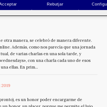
diferentes encarnaciones del grado de Multimedia,
Acceptar
Rebutjar
Configu
stancia UPC-UOC.
e otra manera, se celebró de manera diferente.
online. Además, como nos parecía que una jornada
ual, de varias charlas en una sola tarde, y
wednesdays», con una charla cada uno de esos
na ellas. En prim...
 2019
 pronto), es un honor poder encargarme de
un honor, un placer, porque me permite el lujo