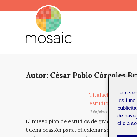
Autor: César Pablo Córcoles B
Fem ser
Titulaciones de mu
les funci
estudio y mucho f
publicit
17 de febrer de 2021
de naveg
El nuevo plan de estudios de grado de Técnic
clic a s
buena ocasión para reflexionar sobre más de