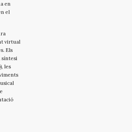
ia en
n el
ura
t virtual
s. Els
 síntesi
, les
oviments
usical
ue
ntació