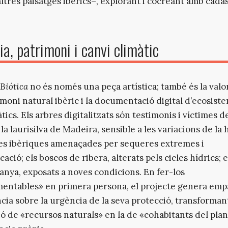
 altres paisatges ibèrics–, explorant i cocreant amb cada
ia, patrimoni i canvi climàtic
 Biótica
no és només una peça artística; també és la valo
imoni natural ibèric i la documentació digital d’ecosist
ics. Els arbres digitalitzats són testimonis i víctimes d
 la laurisilva de Madeira, sensible a les variacions de la
nes ibèriques amenaçades per sequeres extremes i
cació; els boscos de ribera, alterats pels cicles hídrics; e
nya, exposats a noves condicions. En fer-los
entables» en primera persona, el projecte genera empa
cia sobre la urgència de la seva protecció, transformant
ó de «recursos naturals» en la de «cohabitants del pla