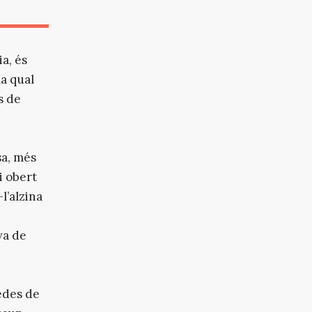
a, és
la qual
s de
sa, més
i obert
l’alzina
va de
edes de