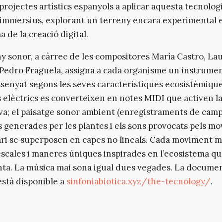
projectes artístics espanyols a aplicar aquesta tecnolog
immersius, explorant un terreny encara experimental e
 de la creació digital.
ny sonor, a càrrec de les compositores María Castro, La
 Pedro Fraguela, assigna a cada organisme un instrumen
ssenyat segons les seves característiques ecosistèmique
 elèctrics es converteixen en notes MIDI que activen la
va; el paisatge sonor ambient (enregistraments de camp)
 generades per les plantes i els sons provocats pels m
ari se superposen en capes no lineals. Cada moviment m
 escales i maneres úniques inspirades en l’ecosistema q
ta. La música mai sona igual dues vegades. La docume
està disponible a
sinfoniabiotica.xyz/the-tecnology/
.