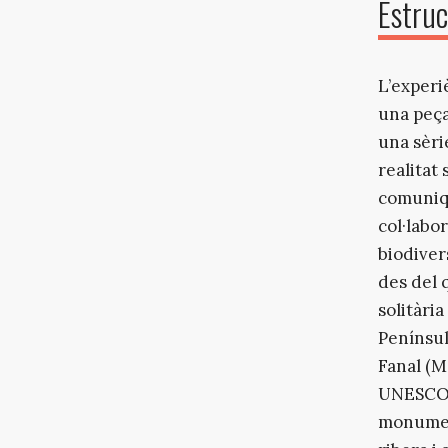
Estruc
L’experi
una peça
una sèri
realitat
comuniqu
col·labo
biodiver
des del 
solitàri
Península
Fanal (M
UNESCO; 
monumen