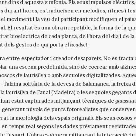
nt dins d’aquesta simfonia. Els seus impulsos elèctrics,
ts durant hores, es tradueixen en melodies, ritmes i te
 el moviment i la veu del participant modifiquen el pais
al. El resultat és una obra irrepetible, la forma de la q
vitat bioelèctrica de cada planta, de l’hora del dia i de la
at dels gestos de qui porta el
headset
.
ra entre espectador i creador desapareix. No es tracta 
ar una escena predefinida, sinó de cocrear amb alzine
 boscos de laurisilva o amb sequoies digitalitzades. Aque
–l’alzina solitària de la devesa de Salamanca, la freixa 
, la laurisilva de Fanal (Madeira) o les sequoies gegants 
han estat capturades mitjançant tècniques de
gaussian
, generant núvols de punts fotorealistes que conserven
ra i la morfologia dels espais originals. Els seus cossos 
n en temps real segons les dades prèviament registrades
de l’usuari. L’obra es genera mitjançant la interacció de