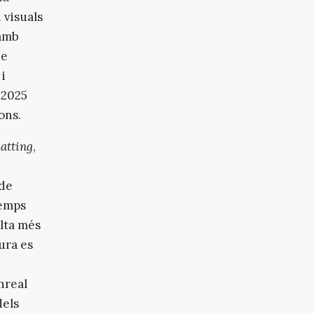
 visuals
 amb
ue
i
 2025
ons.
latting
,
 de
temps
ulta més
ura es
nreal
dels