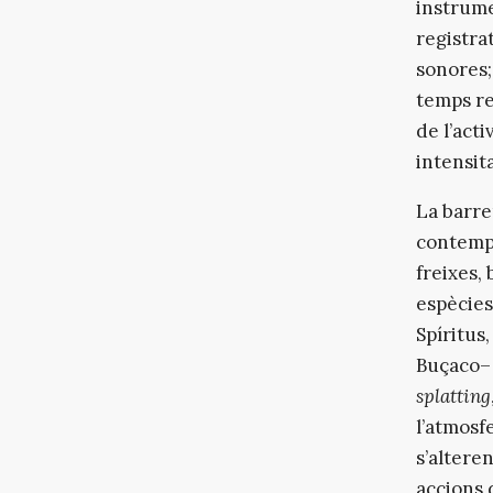
instrume
registra
sonores;
temps re
de l’acti
intensit
La barre
contempl
freixes,
espècies 
Spíritus
Buçaco– 
splatting
l’atmosfe
s’altere
accions 