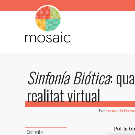
Sinfonía Biótica
: qu
realitat virtual
Por
Fernando Ferná
Pot la t
Comentar