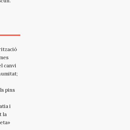
scun.
rització
emes
el canvi
 humitat;
ls pins
tia i
 la
neta»