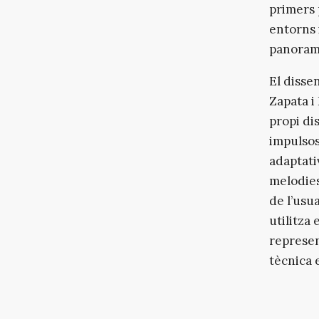
primers 
entorns 
panorama
El disse
Zapata i
propi di
impulsos
adaptati
melodies
de l’usu
utilitza
represen
tècnica 