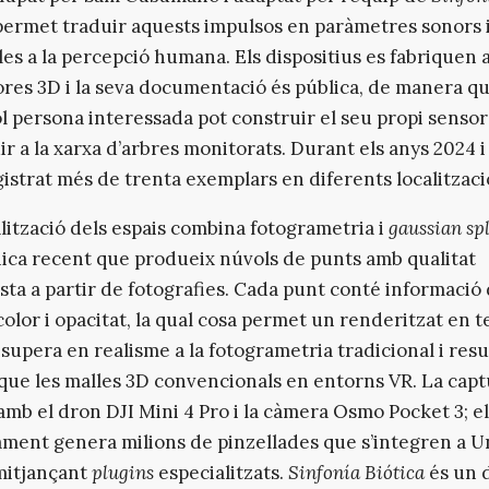
 permet traduir aquests impulsos en paràmetres sonors i
les a la percepció humana. Els dispositius es fabriquen
res 3D i la seva documentació és pública, de manera q
l persona interessada pot construir el seu propi sensor 
ir a la xarxa d’arbres monitorats. Durant els anys 2024 i
gistrat més de trenta exemplars en diferents localitzaci
alització dels espais combina fotogrametria i
gaussian sp
ica recent que produeix núvols de punts amb qualitat
ista a partir de fotografies. Cada punt conté informació
 color i opacitat, la qual cosa permet un renderitzat en 
 supera en realisme a la fotogrametria tradicional i res
 que les malles 3D convencionals en entorns VR. La capt
 amb el dron DJI Mini 4 Pro i la càmera Osmo Pocket 3; el
ment genera milions de pinzellades que s’integren a U
mitjançant
plugins
especialitzats.
Sinfonía Biótica
és un 