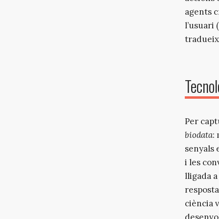
agents cr
l’usuari
tradueix
Tecnol
Per captu
biodata
:
senyals 
i les co
lligada a
resposta
ciència 
desenvol