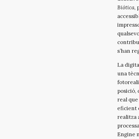
Biótica
,
accessib
impresso
qualsevo
contribu
s’han re
La digit
una tècn
fotoreal
posició,
real que
eficient
realitza
processa
Engine 