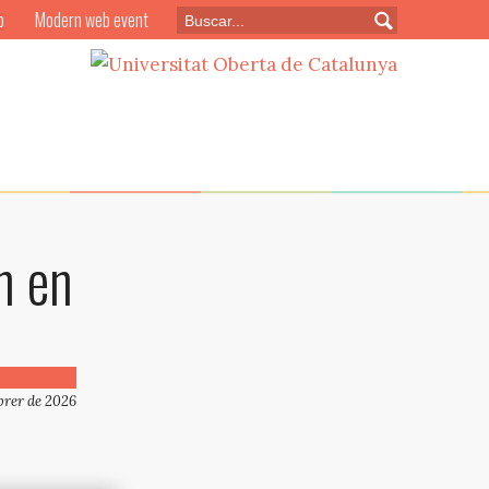
o
Modern web event
n en
ebrer de 2026