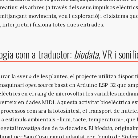
eatius: els arbres (a través dels seus impulsos elèctrics
 (mitjançant moviments, veu i exploració) i el sistema qu
, interpreta i fusiona totes dues entrades.
ogia com a traductor:
biodata
, VR i sonif
rar la «veu» de les plantes, el projecte utilitza disposit
 maquinari
open source
basat en Arduino ESP-32 que ampl
elèctrics en el rang de microvolts i les variables media
nverteix en dades MIDI. Aquesta activitat bioelèctrica es
 processos com ara la fotosíntesi, el transport de nutrien
 a estímuls ambientals –llum, tacte, temperatura–, que 
vegetal investiga des de fa dècades. El
biodata
, original
upat per Sam Cusumano i adaptat per l’equip de
Sinfon