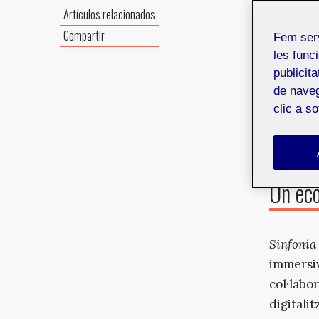
d’alluny
Artículos relacionados
de
Sinfo
Compartir
Fem ser
pont sen
les funci
sentits 
publicit
climàtic 
de naveg
oferir n
clic a s
organis
Un eco
Sinfonía
immersiv
col·labo
digitali