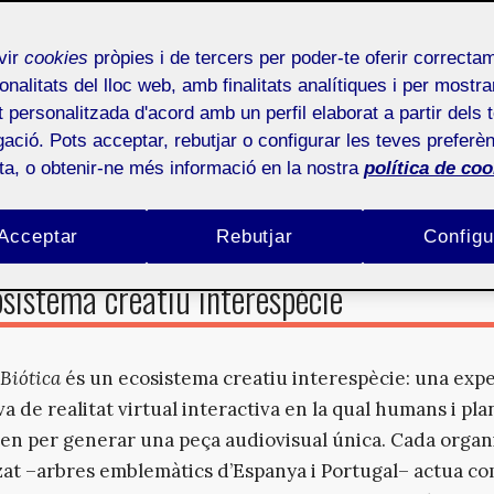
ar-nos d’ella? Aquesta paradoxa constitueix el punt de 
nía Biótica
, un projecte que converteix la realitat virtua
vir
cookies
pròpies i de tercers per poder-te oferir correcta
sorial vers el món vegetal, fent audible allò que els nos
onalitats del lloc web, amb finalitats analítiques i per mostra
no aconsegueixen percebre. En un moment marcat pel c
at personalitzada d'acord amb un perfil elaborat a partir dels 
i la creixent distància entre l’urbà i el natural, l’art digit
ació. Pots acceptar, rebutjar o configurar les teves preferèn
o sols escapisme, sinó també noves formes de relació a
ota, o obtenir-ne més informació en la nostra
política de coo
mes no humans.
Acceptar
Rebutjar
Configu
sistema creatiu interespècie
 Biótica
és un ecosistema creatiu interespècie: una exp
a de realitat virtual interactiva en la qual humans i pla
ren per generar una peça audiovisual única. Cada orga
tzat –arbres emblemàtics d’Espanya i Portugal– actua c