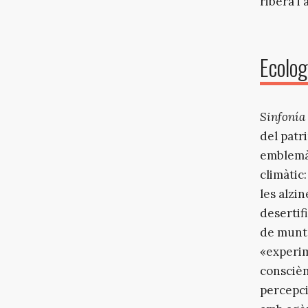
ribera i
Ecolog
Sinfonía
del patr
emblemàt
climàtic:
les alzi
desertifi
de munta
«experim
conscièn
percepci