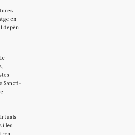
xtures
atge en
ual depèn
de
s,
stes
de Sancti-
de
virtuals
 i les
 tres