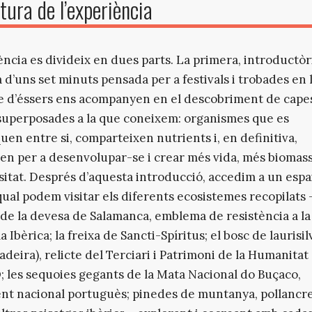
tura de l’experiència
ència es divideix en dues parts. La primera, introductòri
 d’uns set minuts pensada per a festivals i trobades en 
e d’éssers ens acompanyen en el descobriment de cape
 superposades a la que coneixem: organismes que es
en entre si, comparteixen nutrients i, en definitiva,
ren per a desenvolupar-se i crear més vida, més biomas
sitat. Després d’aquesta introducció, accedim a un espa
qual podem visitar els diferents ecosistemes recopilats –
a de la devesa de Salamanca, emblema de resistència a la
 Ibèrica; la freixa de Sancti-Spíritus; el bosc de laurisil
adeira), relicte del Terciari i Patrimoni de la Humanitat
les sequoies gegants de la Mata Nacional do Buçaco,
t nacional portuguès; pinedes de muntanya, pollancr