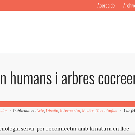
Acerca de
Archiv
an humans i arbres cocree
ndez
Publicado en
Arte
,
Diseño
,
Interacción
,
Medios
,
Tecnologías
1 de f
ecnologia servir per reconnectar amb la natura en lloc