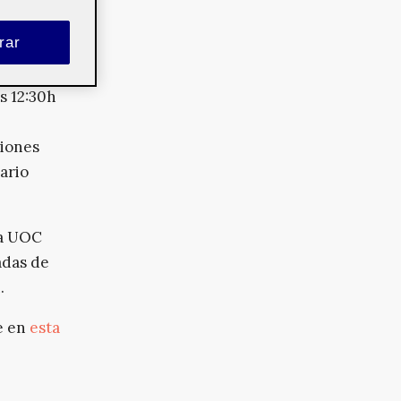
a,
talunya
rar
as 12:30h
ciones
ario
la UOC
adas de
.
e en
esta