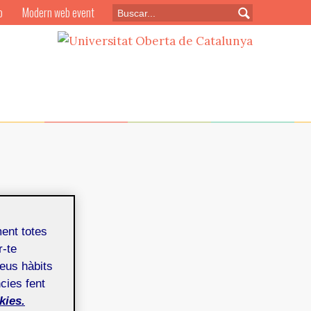
o
Modern web event
ment totes
r-te
mbre de 2019
teus hàbits
cies fent
ión del
kies.