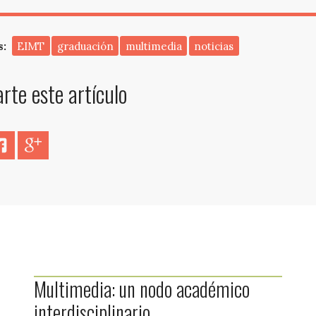
s:
EIMT
graduación
multimedia
noticias
te este artículo
er
Facebook
Google+
Multimedia: un nodo académico
interdisciplinario