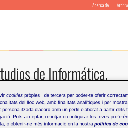
Acerca de
Archiv
tudios de Informática,
municación
vir
cookies
pròpies i de tercers per poder-te oferir correcta
onalitats del lloc web, amb finalitats analítiques i per mostra
Por
Mosaic
Publicado en
25 de nove
at personalitzada d'acord amb un perfil elaborat a partir dels 
ació. Pots acceptar, rebutjar o configurar les teves preferèn
mo 30 de noviembre se va a celebrar el Acto de Graduac
ota, o obtenir-ne més informació en la nostra
política de coo