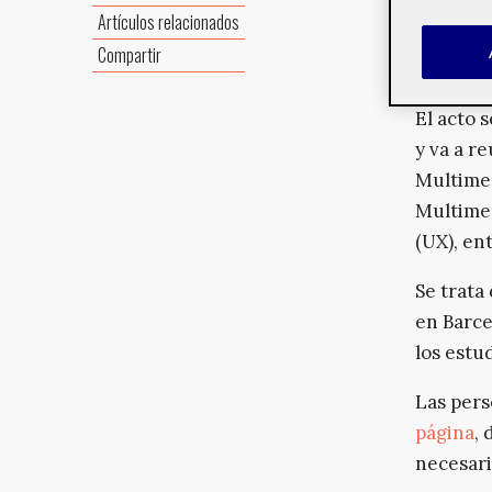
curso 20
Artículos relacionados
Multime
Compartir
(UOC)
.
El acto s
y va a r
Multimed
Multimed
(UX), ent
Se trata
en Barce
los estu
Las pers
página
,
necesari