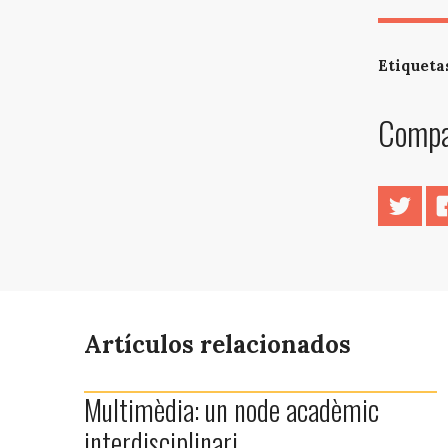
Etiqueta
Compar
Twitt
Artículos relacionados
Multimèdia: un node acadèmic
interdisciplinari