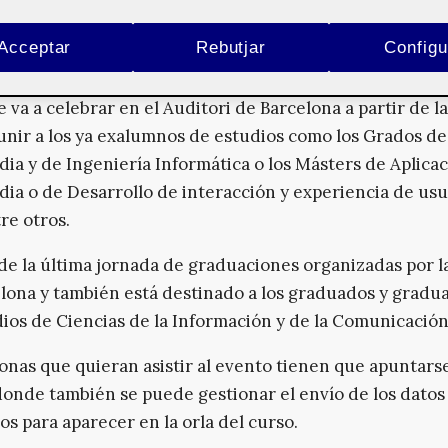
18/2019 para los alumnos de los
estudios de Informátic
dia y Telecomunicación
de la
Universitat Oberta de Ca
Acceptar
Rebutjar
Configu
e va a celebrar en el Auditori de Barcelona a partir de l
eunir a los ya exalumnos de estudios como los Grados de
ia y de Ingeniería Informática o los Másters de Aplica
ia o de Desarrollo de interacción y experiencia de usu
re otros.
 de la última jornada de graduaciones organizadas por 
lona y también está destinado a los graduados y gradu
dios de Ciencias de la Información y de la Comunicación
onas que quieran asistir al evento tienen que apuntars
 donde también se puede gestionar el envío de los datos
os para aparecer en la orla del curso.