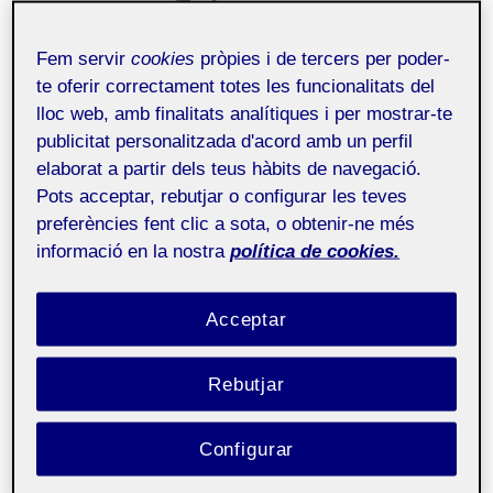
juegos de realidad virtual
Fem servir
cookies
pròpies i de tercers per poder-
Buscamos
voluntarios mayores de edad que hayan
te oferir correctament totes les funcionalitats del
jugado a videojuegos
(en consola, ordenador, etc.)
lloc web, amb finalitats analítiques i per mostrar-te
para una investigación científica
.
publicitat personalitzada d'acord amb un perfil
elaborat a partir dels teus hàbits de navegació.
Los participantes jugarán durante un tiempo limitado
Pots acceptar, rebutjar o configurar les teves
a un juego en realidad virtual. También se les pedirá
preferències fent clic a sota, o obtenir-ne més
que respondan cuestionarios relacionados con esta
informació en la nostra
política de cookies.
experiencia.
Si te interesa participar, rellena las preguntas que
aparecen en el siguiente
enlace
y envía las respuestas.
Acceptar
Las fechas disponibles para el experimento son los
días laborables entre los días 4 y 13 de marzo. El
Rebutjar
experimento se llevará a cabo en la sede de la
UOC
del 22@
(Rambla del Poblenou 156, 08018 Barcelona).
Configurar
Para cualquier duda, puedes contactar con la dirección
uoc.mm.research@gmail.com
.