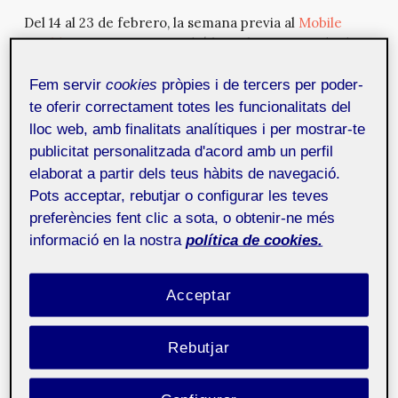
Del 14 al 23 de febrero, la semana previa al
Mobile
World Congress 2019
, tendrá lugar la tercera edición
de la
Mobile Week Barcelona
, iniciativa también
lanzada desde
MWCapital
. Durante una semana, la
Fem servir
cookies
pròpies i de tercers per poder-
ciudad de Barcelona acogerá una serie de actividades
te oferir correctament totes les funcionalitats del
para estimular la reflexión sobre la
transformación
lloc web, amb finalitats analítiques i per mostrar-te
digital
. En estas jornadas, abiertas a la ciudadanía, se
publicitat personalitzada d'acord amb un perfil
debatirá sobre las limitaciones, retos y mejoras que
elaborat a partir dels teus hàbits de navegació.
implican los avances tecnológicos, con perspectiva
Pots acceptar, rebutjar o configurar les teves
humanista.
preferències fent clic a sota, o obtenir-ne més
El programa presenta
charlas
con expertos,
talleres
,
informació en la nostra
política de cookies.
exposiciones
de arte y
visitas guiadas
y
actividades familiares
sobre arte, ciencia y
Acceptar
tecnología para potenciar el diálogo con la ciudadanía
y fomentar el conocimiento compartido. Además, este
año, la Mobile Week se expande por todo el territorio
Rebutjar
catalán para celebrar jornadas y actos tecnológicos en
las ciudades de
Girona
,
Lleida
,
Reus
,
Igualada
y
la