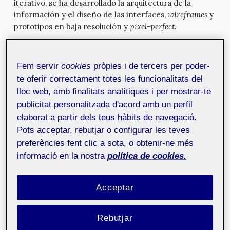
iterativo, se ha desarrollado la arquitectura de la
información y el diseño de las interfaces,
wireframes
y
prototipos en baja resolución y
pixel-perfect.
Fem servir
cookies
pròpies i de tercers per poder-
te oferir correctament totes les funcionalitats del
Etapas y retos
lloc web, amb finalitats analítiques i per mostrar-te
publicitat personalitzada d'acord amb un perfil
La metodología a seguir para la realización de este
elaborat a partir dels teus hàbits de navegació.
TFG fue la del
diseño centrado en el usuario
, razón
Pots acceptar, rebutjar o configurar les teves
por la cual conté con la participación de los usuarios
preferències fent clic a sota, o obtenir-ne més
desde el comienzo del proyecto, pues todo el proceso
informació en la nostra
política de cookies.
debía estar orientado a sus objetivos y necesidades. Se
tuvo en cuenta que el
target
de la aplicación se
segmenta en tres partes -grupos, salas y público- y
Acceptar
que los objetivos, características y necesidades de
cada uno son diferentes.
Rebutjar
Para llevar a cabo esta metodología necesitaba saber