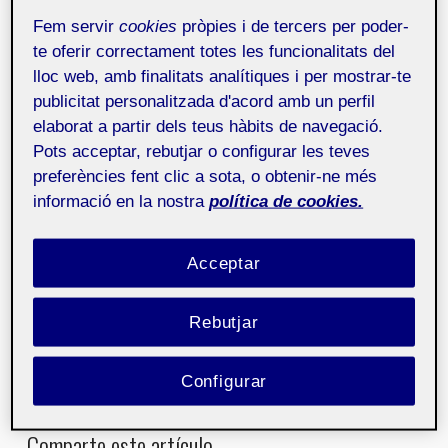
interactivo, dirigido a todos aquellos que quieran
Fem servir
cookies
pròpies i de tercers per poder-
descubrir las
últimas tendencias en el videojuego y
te oferir correctament totes les funcionalitats del
ocio digital de la mano de los líderes del sector.
lloc web, amb finalitats analítiques i per mostrar-te
publicitat personalitzada d'acord amb un perfil
elaborat a partir dels teus hàbits de navegació.
Fundada en 2005, Gamelab es una organización sin
Pots acceptar, rebutjar o configurar les teves
ánimo de lucro dedicada a crear eventos de calidad
preferències fent clic a sota, o obtenir-ne més
donde profesionales, investigadores, académicos,
informació en la nostra
política de cookies.
empresarios e inversores del mundo del
entretenimiento digital se dan cita para
encontrar
inspiración y compartir proyectos e ideas.
Acceptar
Los eventos de Gamelab conectan e inspiran a la
próxima generación de creadores digitales para que
Rebutjar
den forma al futuro de las experiencias y entornos
interactivos digitales.
Configurar
Comparte este artículo