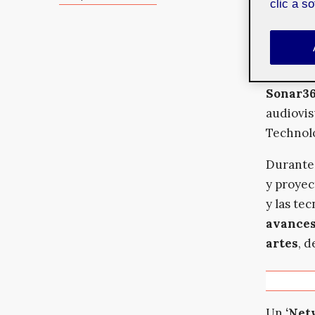
acredita
clic a s
La nueva
Tecnolog
festival
Sonar36
audiovis
Technolo
Durante 
y proyec
y las te
avances 
artes
, 
Un
‘Net