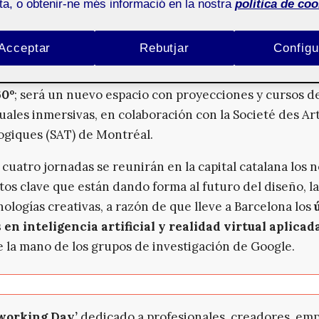
das de 2.100 empresas distintas y procedentes de 60 pa
ota, o obtenir-ne més informació en la nostra
política de coo
 entrega de este Congreso Internacional de Cultura Dig
Acceptar
Rebutjar
Configu
ías Creativas de Sónar, que se iniciará un día antes que
 de música,
tiene entre sus novedades de este año el
0º
; será un nuevo espacio con proyecciones y cursos d
uales inmersivas, en colaboración con la Societé des Ar
giques (SAT) de Montréal.
cuatro jornadas se reunirán en la capital catalana los
tos clave que están dando forma al futuro del diseño, l
cnologías creativas, a razón de que lleve a Barcelona los
en inteligencia artificial y realidad virtual aplicada
de la mano de los grupos de investigación de Google.
working Day’
dedicado a profesionales, creadores, emp