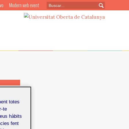
vo
Modern web event
 juny de 2017
ment totes
brará en
r-te
 de 100
teus hàbits
cies fent