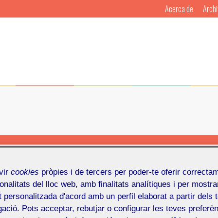
Acerca de
Archi
Por
Mosaic
Publicado en
6 de
vir
cookies
pròpies i de tercers per poder-te oferir correcta
 2017
, que este año alcanzará su quinta edición, se cele
onalitats del lloc web, amb finalitats analítiques i per mostra
a los días 14, 15, 16 y 17 de junio
, reuniendo entre más
at personalitzada d'acord amb un perfil elaborat a partir dels 
des a unos 180 ponentes y a cerca de 5.000 personas
ació. Pots acceptar, rebutjar o configurar les teves preferèn