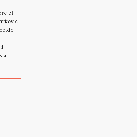
bre el
Markovic
cebido
el
s a