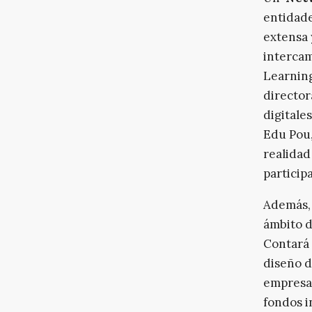
entidade
extensa 
intercam
Learning
director
digitale
Edu Pou,
realidad
particip
Además,
ámbito d
Contará 
diseño d
empresas
fondos i