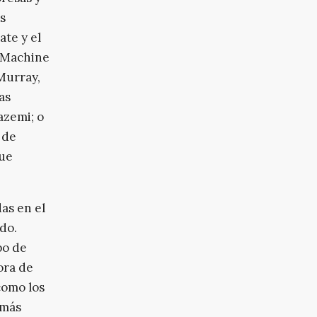
s
te y el
 ‘Machine
Murray,
as
azemi; o
 de
que
as en el
do.
po de
ora de
como los
 más