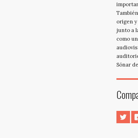
importan
También 
origen y
junto a 
como una
audiovis
auditori
Sónar de
Compar
Twitt