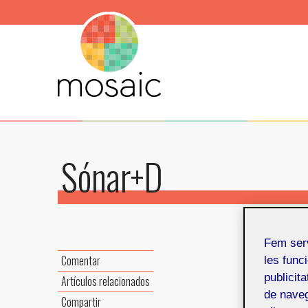
Sónar+D
Fem ser
Sónar+D
Comentar
les funci
Barcelon
publicit
Artículos relacionados
activida
de naveg
Compartir