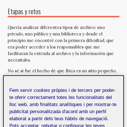
Etapas y retos
Quería analizar diferentes tipos de archivo: uno
privado, uno público y una biblioteca y desde el
principio me encontré con la primera dificultad, que
era poder acceder a los responsables que me
facilitaran la entrada al archivo y la información que
necesitaba.
No sé si fue el hecho de que Ibiza es un sitio pequeño,
de mi tenacidad e insistencia o de que las estrellas se
alinearon para darme suerte; la cuestión es que topé
Fem servir
cookies
pròpies i de tercers per poder-
con personas cercanas a mí y a los archivos que
deseaba analizar, y mi proyecto fue muy bien recibido.
te oferir correctament totes les funcionalitats del
lloc web, amb finalitats analítiques i per mostrar-te
En primer lugar me preparé un guión de la
publicitat personalitzada d'acord amb un perfil
información que necesitaba saber. No eran preguntas,
elaborat a partir dels teus hàbits de navegació.
más bien conceptos que quería tener claros, no sólo
Pots acceptar, rebutjar o configurar les teves