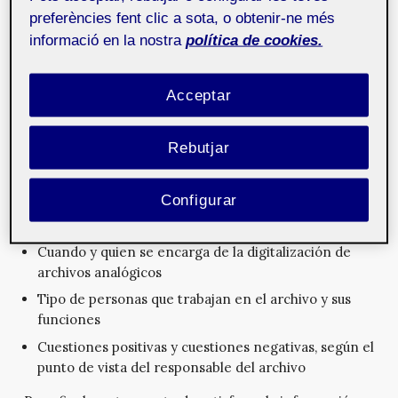
para llevar a cabo mi práctica, sino también para
preferències fent clic a sota, o obtenir-ne més
complacer mi propia curiosidad. Estos eran:
informació en la nostra
política de cookies.
Funciones principales del archivo analizado y
prioridades
Acceptar
Tipo de materiales que se custodian en él (también
soportes y formatos)
Rebutjar
Cómo llega el material al archivo y adquisición
Sistema de catalogación
Configurar
Sistema de búsqueda una vez catalogados los
documentos
Cuando y quien se encarga de la digitalización de
archivos analógicos
Tipo de personas que trabajan en el archivo y sus
funciones
Cuestiones positivas y cuestiones negativas, según el
punto de vista del responsable del archivo