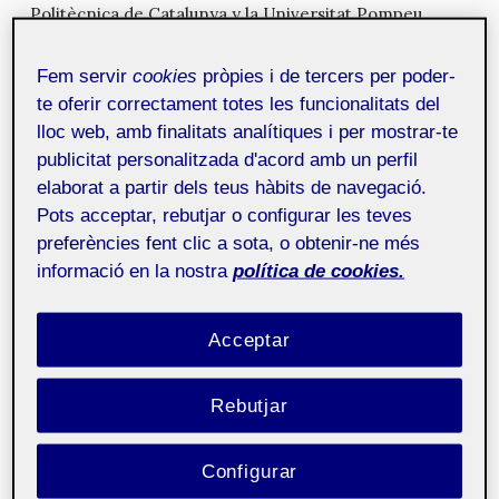
Politècnica de Catalunya y la Universitat Pompeu
Fabra.
Fem servir
cookies
pròpies i de tercers per poder-
Hacia una “Data Driven Economy”. El foco de la
te oferir correctament totes les funcionalitats del
edición de HackForGood 2017 es el desarrollo de
lloc web, amb finalitats analítiques i per mostrar-te
aplicaciones y servicios que hagan uso masivo de datos
y tengan un gran impacto social. Aplicaciones y
publicitat personalitzada d'acord amb un perfil
servicios que resuelvan retos de “la Economía de los
elaborat a partir dels teus hàbits de navegació.
Datos” en la que vivimos. Puede tratarse de soluciones
Pots acceptar, rebutjar o configurar les teves
a retos sobre educación, sanidad, industria, economía
preferències fent clic a sota, o obtenir-ne més
digital, inclusión social, sostenibilidad ambiental, etc.
informació en la nostra
política de cookies.
Como siempre, el reto lo seleccionas y lo pones solo
tú.
Acceptar
Habrá premios locales en cada una de las sedes,
premios globales, premios de continuidad… Habrá
Rebutjar
premios para todos porque, como un Hacker ForGood
nos decía el año pasado: “El verdadero premio es
participar en HackForGood”.
Configurar