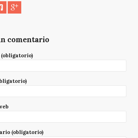
er
Facebook
Google+
un comentario
(obligatorio)
bligatorio)
web
rio (obligatorio)