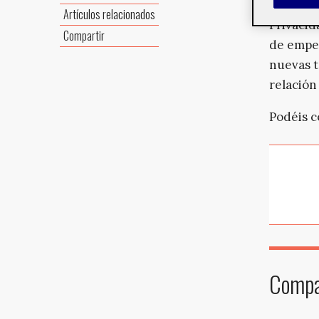
Forum en
Artículos relacionados
Privacid
Compartir
de empez
nuevas t
relación
Podéis c
Compar