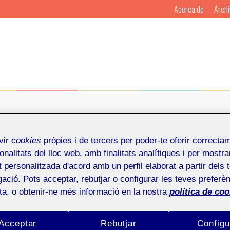
Acerca de
Archi
lona los días 16, 17 y 18 
vir
cookies
pròpies i de tercers per poder-te oferir correcta
onalitats del lloc web, amb finalitats analítiques i per mostra
at personalitzada d'acord amb un perfil elaborat a partir dels 
ació. Pots acceptar, rebutjar o configurar les teves preferèn
Por
Mosaic
Publicado en
16 de
ota, o obtenir-ne més informació en la nostra
política de coo
s 16 de junio de 2014 y hasta el miércoles 18 tendrá lug
Acceptar
Rebutjar
Configu