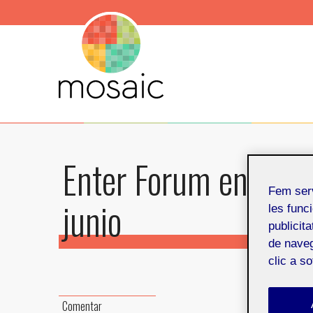
Enter Forum en Barce
Fem ser
junio
les funci
publicit
de naveg
clic a s
Hoy lune
Comentar