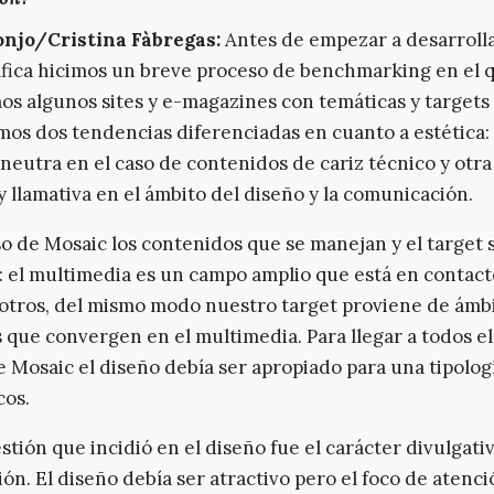
njo/Cristina Fàbregas:
Antes de empezar a desarrolla
áfica hicimos un breve proceso de benchmarking en el 
os algunos sites y e-magazines con temáticas y targets 
os dos tendencias diferenciadas en cuanto a estética:
 neutra en el caso de contenidos de cariz técnico y otr
 y llamativa en el ámbito del diseño y la comunicación.
so de Mosaic los contenidos que se manejan y el target 
: el multimedia es un campo amplio que está en contac
tros, del mismo modo nuestro target proviene de ámb
s que convergen en el multimedia. Para llegar a todos el
e Mosaic el diseño debía ser apropiado para una tipolog
cos.
stión que incidió en el diseño fue el carácter divulgativ
ión. El diseño debía ser atractivo pero el foco de atenc