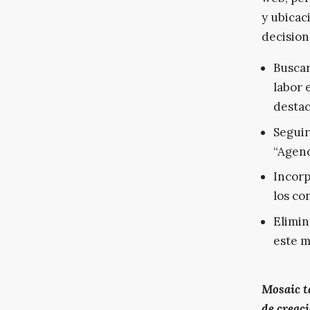
y ubicac
decision
Buscar
labor 
destac
Seguir
“Agend
Incorp
los co
Elimin
este m
Mosaic t
de creac