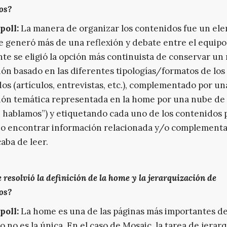
os?
poll:
La manera de organizar los contenidos fue un el
e generó más de una reflexión y debate entre el equipo
te se eligió la opción más continuista de conservar u
ón basado en las diferentes tipologías/formatos de los
os (artículos, entrevistas, etc.), complementado por un
ón temática representada en la home por una nube de 
 hablamos”) y etiquetando cada uno de los contenidos 
io encontrar información relacionada y/o complementa
caba de leer.
resolvió la definición de la home y la jerarquización de
os?
poll:
La home es una de las páginas más importantes d
o no es la única. En el caso de Mosaic, la tarea de jerar