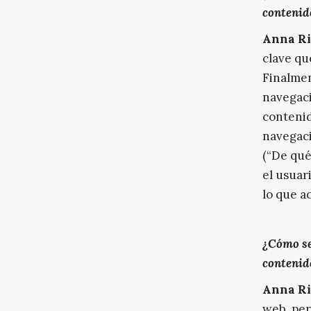
contenid
Anna Ri
clave qu
Finalmen
navegaci
contenid
navegaci
(“De qué
el usuar
lo que a
¿Cómo se 
contenid
Anna Ri
web, per