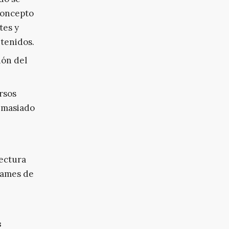
 concepto
tes y
ntenidos.
ión del
rsos
demasiado
tectura
frames de
s