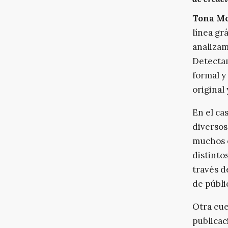
Tona Mo
línea gr
analizam
Detectam
formal y
original
En el ca
diversos
muchos o
distinto
través d
de públi
Otra cue
publicac