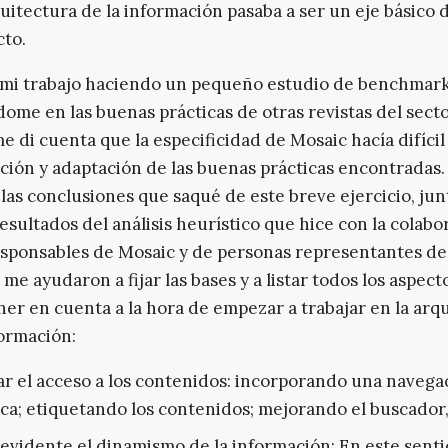
quitectura de la información pasaba a ser un eje básico 
cto.
mi trabajo haciendo un pequeño estudio de benchmar
ome en las buenas prácticas de otras revistas del secto
e di cuenta que la especificidad de Mosaic hacía difícil 
ión y adaptación de las buenas prácticas encontradas.
 las conclusiones que saqué de este breve ejercicio, j
resultados del análisis heurístico que hice con la colabo
esponsables de Mosaic y de personas representantes de
 me ayudaron a fijar las bases y a listar todos los aspec
ner en cuenta a la hora de empezar a trabajar en la arq
formación:
tar el acceso a los contenidos: incorporando una navega
ca; etiquetando los contenidos; mejorando el buscador,
evidente el dinamismo de la información: En este senti