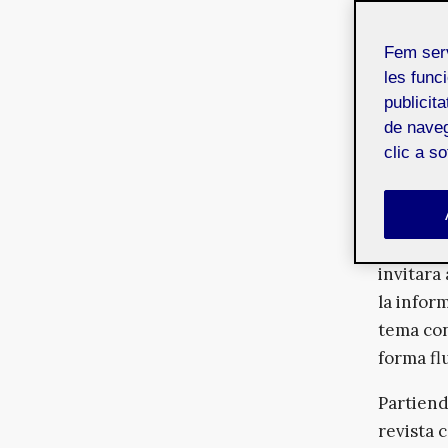
arquite
diseño g
Fem ser
les funci
publicit
Desde el 
de naveg
buscado 
clic a s
Anna Ri
marcamo
atractiv
invitara
la infor
tema con
forma fl
Partiend
revista 