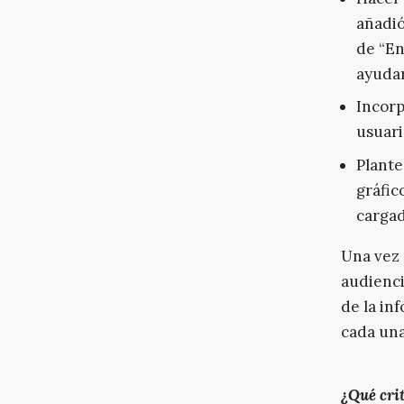
añadió
de “En
ayudar
Incorp
usuari
Plante
gráfic
cargad
Una vez 
audienci
de la in
cada una
¿Qué crit