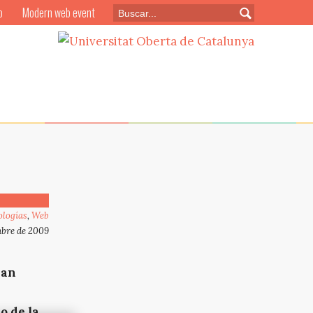
o
Modern web event
ologías
,
Web
mbre de 2009
han
o de la