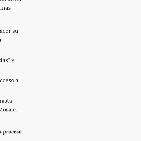
gunas
acer su
a
ias” y
acceso a
hasta
Mosaic.
u proceso