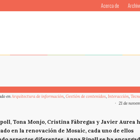
Acerca de
Archiv
ado en
Arquitectura de información
,
Gestión de contenidos
,
Interacción
,
Tecn
21 de nove
poll, Tona Monjo, Cristina Fàbregas y Javier Aurea 
ado en la renovación de Mosaic, cada uno de ellos
ndo aspectos diferentes. Anna Ripoll se ha encargad