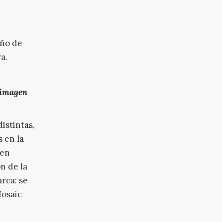
eño de
a.
 imagen
istintas,
 en la
uen
n de la
rca: se
Mosaic