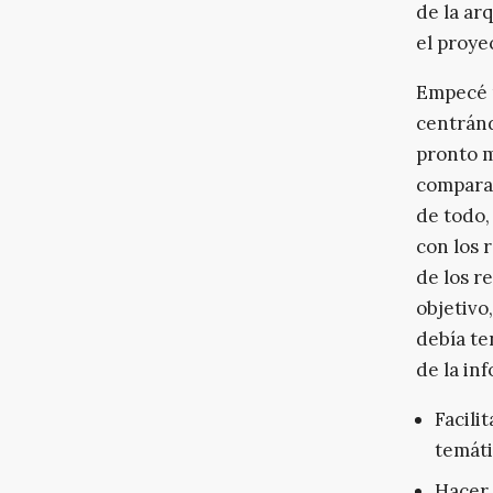
de la ar
el proye
Empecé 
centránd
pronto m
comparac
de todo,
con los 
de los r
objetivo,
debía te
de la in
Facili
temáti
Hacer 