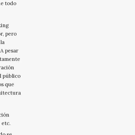
de todo
king
r, pero
la
 A pesar
untamente
ración
l público
tos que
uitectura
ción
 etc.
do se