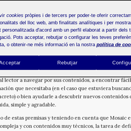
ctura de la información; Tona Monjo y Cristina Fábr
ráfico; y Javier Aurea del desarrollo web.
vir
cookies
pròpies i de tercers per poder-te oferir correcta
onalitats del lloc web, amb finalitats analítiques i per mostra
at personalitzada d'acord amb un perfil elaborat a partir dels 
punto de vista de la arquitectura de la información, ¿qué s
ació. Pots acceptar, rebutjar o configurar les teves preferèn
mejorar en la nueva versión?
ota, o obtenir-ne més informació en la nostra
política de coo
poll:
Al inicio del proyecto de rediseño de Mosaic nos
Acceptar
Rebutjar
Configu
s como objetivo que el nuevo Mosaic fuera mucho más
o y usable. Se trataba de conseguir una revista digital q
 al lector a navegar por sus contenidos, a encontrar fác
mación que necesitaba (en el caso que estuviera buscan
creto) o bien ayudarle a descubrir nuevos contenidos
uida, simple y agradable.
o de estas premisas y teniendo en cuenta que Mosaic e
compleja y con contenidos muy técnicos, la tarea de def