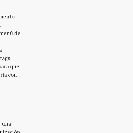
emento
.
n menú de
a
tags
para que
ria con
e una
quización