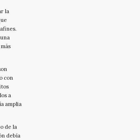
r la
que
afines.
 una
a más
son
to con
itos
los a
ía amplia
o de la
ión debía