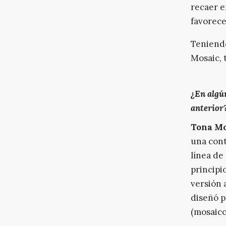
recaer e
favorece
Teniendo
Mosaic, 
¿En algú
anterior
Tona Mo
una cont
línea de
principi
versión 
diseñó p
(mosaico