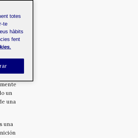
egas del
ment totes
r-te
teus hàbits
e ha
cies fent
kies.
rar
ue
ilmente
do un
 de una
s una
inición