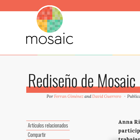
Rediseño de Mosaic
Por
Ferran Giménez
and
David Guerrero
Public
Anna Ri
Artículos relacionados
particip
Compartir
trabaja