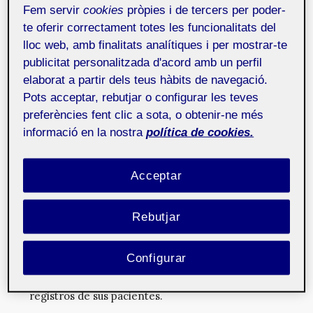
hubiera podido realizarse.
Fem servir
cookies
pròpies i de tercers per poder-
te oferir correctament totes les funcionalitats del
lloc web, amb finalitats analítiques i per mostrar-te
Etapas y retos
publicitat personalitzada d'acord amb un perfil
elaborat a partir dels teus hàbits de navegació.
Pots acceptar, rebutjar o configurar les teves
En una primera fase de
análisis y definición de
requerimientos
, se establecieron las bases del
preferències fent clic a sota, o obtenir-ne més
funcionamiento del sistema:
informació en la nostra
política de cookies.
Los pacientes, a través de la aplicación móvil, harían
registros de constantes vitales y de signos y
Acceptar
síntomas (diferentes todos ellos según el
tratamiento que sigan).
Rebutjar
Cada paciente estaría asociado a un centro de
referencia (hospital, centro de diálisis, etc.).
Configurar
Cada centro accedería al sistema a través de una
plataforma web, desde donde visualizaría los
registros de sus pacientes.