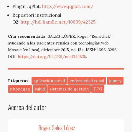
Plugin JqPlot:
http://www.jqplot.com/
Repositori institucional
O2:
http://hdl.handle.net/10609/42325
Cita recomendada:
SALES LÓPEZ, Roger. “Renalclick”:
ayudando a los pacientes renales con tecnologías web.
Mosaic [en línea], diciembre 2015, no. 134. ISSN: 1696-3296.
DOI:
https://doi.org/10.7238/m.n134.1535
.
Etiquetas:
aplicación móvil
enfermedad renal
jquery
phonegap
salud
sistemas de gestión
TFG
Acerca del autor
Roger Sales López