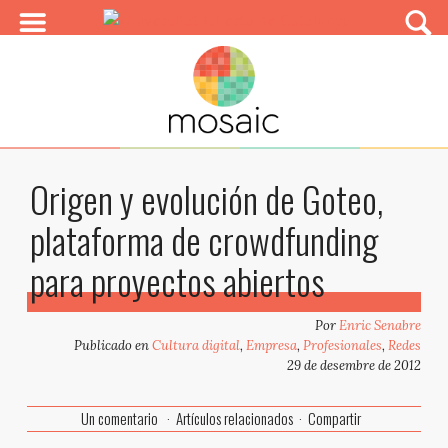
Origen y evolución de Goteo,
plataforma de crowdfunding
para proyectos abiertos
Por
Enric Senabre
Publicado en
Cultura digital
,
Empresa
,
Profesionales
,
Redes
29 de desembre de 2012
Un comentario
Artículos relacionados
Compartir