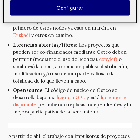
independientes, coordinados digitalmente pero con
Configurar
equipos autónomos que la gestionen según
contextos y proximidad con cada territorio. El
primero de estos nodos ya está en marcha en
Euskadi
y otros en camino.
Licencias abiertas/libres
: Los proyectos que
pueden ser co-financiados mediante Goteo deben
permitir (mediante el uso de licencias
copyleft
o
similares) la copia, apropiación pública, distribución,
modificación y/o uso de una parte valiosa o la
totalidad de lo que lleven a cabo.
Opensource
: El código de núcleo de Goteo se
desarrolla bajo una
licencia GPL
y está
libremente
disponible
, permitiendo réplicas independientes y la
mejora participativa de la herramienta.
A partir de ahí, el trabajo con impulsores de proyectos