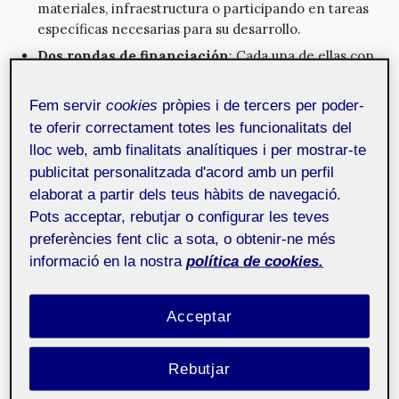
materiales, infraestructura o participando en tareas
específicas necesarias para su desarrollo.
Dos rondas de financiación
: Cada una de ellas con
una duración de 40 días. La primera bajo el estándar
generalizado del «todo o nada» para poder alcanzar
Fem servir
cookies
pròpies i de tercers per poder-
el presupuesto esencial del proyecto. La segunda
te oferir correctament totes les funcionalitats del
permite seguir sumando a las campañas exitosas, y
lloc web, amb finalitats analítiques i per mostrar-te
así cubrir costes óptimos con los que llevar a cabo
publicitat personalitzada d'acord amb un perfil
mejoras adicionales o ampliaciones.
elaborat a partir dels teus hàbits de navegació.
Transparencia
: Cada campaña debe especificar de
Pots acceptar, rebutjar o configurar les teves
modo desglosado y en abierto los detalles sobre a
preferències fent clic a sota, o obtenir-ne més
qué destinará el dinero que obtenga. Añadió al
informació en la nostra
política de cookies.
esquema de dos rondas, permite que incluso
campañas muy exitosas den respuesta en el sistema
sobre cómo invertirán en su proyecto el dinero
Acceptar
extra obtenido.
Comunidad de nodos locales:
Goteo puede crecer
Rebutjar
como una comunidad de comunidades, al estar
planteado como una red de nodos locales