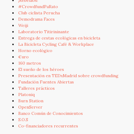
¡Rebelaos!
#CrowdfundPaRato
Club ciclista Perucha
Demodrama Faces
Weiji
Laboratorio Titirininante
Entrega de cestas ecológicas en bicicleta
La Bicicleta Cycling Café & Workplace
Horno ecológico
€uro
160 metros
El sueño de los héroes
Presentación en TEDxMadrid sobre crowdfunding
Fundación Fuentes Abiertas
Talleres prácticos
Platoniq
Burn Station
OpenServer
Banco Común de Conocimientos
S.O.S
Co-financiadores recurrentes