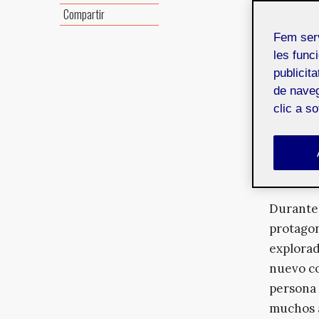
Desde su
Compartir
actuales
Fem ser
influye 
les funci
publicit
Uno de l
de naveg
comprend
clic a s
Place, a
años des
masas ut
incluso 
Durante 
protagon
explorad
nuevo co
persona 
muchos á