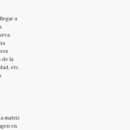
llegar a
a
nueva
una
ores
 de la
dad, etc.
s
na matriz
agen en