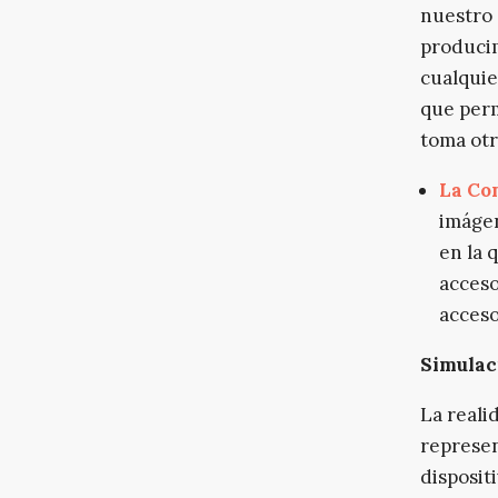
nuestro 
producim
cualquie
que perm
toma otr
La Co
imágen
en la 
acceso
acceso
Simulac
La reali
represen
disposit