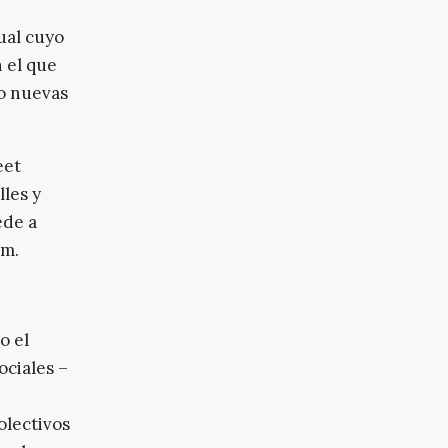
ual cuyo
 el que
vo nuevas
eet
les y
ede a
um.
o el
ociales –
olectivos