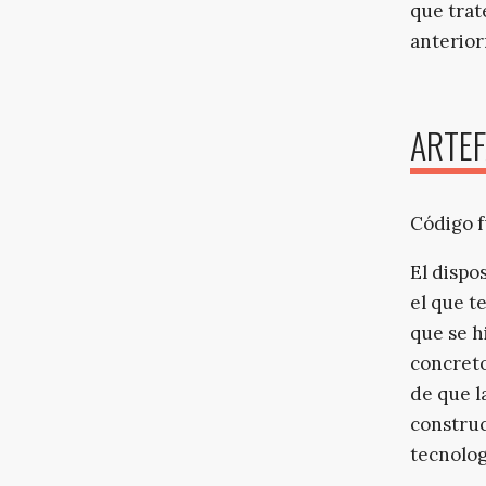
que trat
anterio
ARTEF
Código 
El dispo
el que t
que se h
concreto
de que la
construc
tecnolog