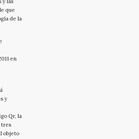
 y las
le que
ogía de la
e
2011 en
sí
s y
go Qr, la
 tres
l objeto