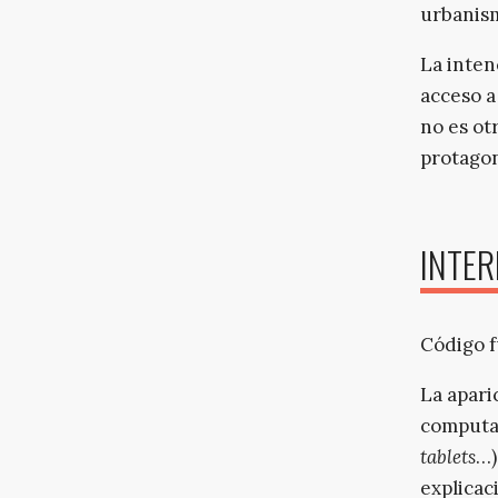
urbanis
La inten
acceso a
no es ot
protagon
INTER
Código 
La apari
computad
tablets
…)
explicac