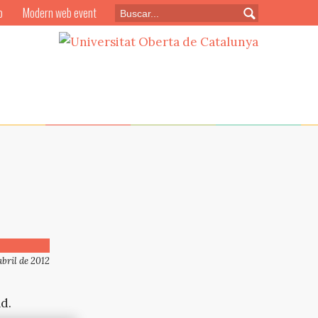
o
Modern web event
abril de 2012
d.