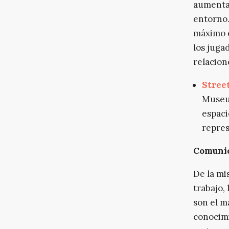
aumenta 
entorno.
máximo e
los juga
relacion
Stree
Museum
espaci
repres
Comunica
De la mi
trabajo,
son el m
conocimi