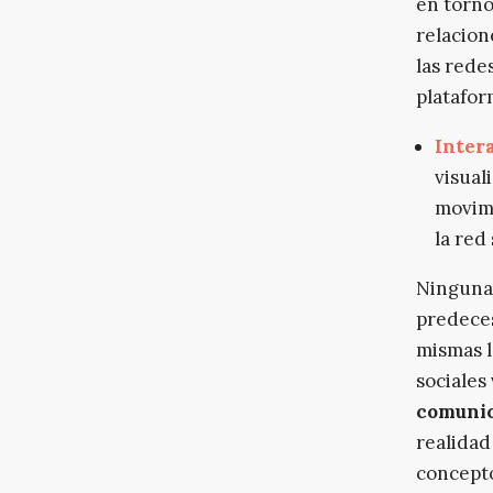
en torno
relacion
las redes
platafor
Inter
visual
movimi
la red 
Ninguna
predeces
mismas l
sociales
comuni
realidad
concepto