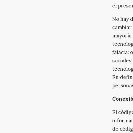
el prese
No hay d
cambiar 
mayoría 
tecnolog
falacia: 
sociales
tecnolog
En defin
personas
Conexió
El códig
informac
de códig