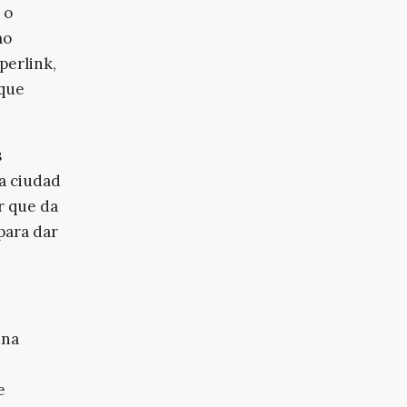
 o
mo
perlink,
 que
s
a ciudad
r que da
 para dar
una
e