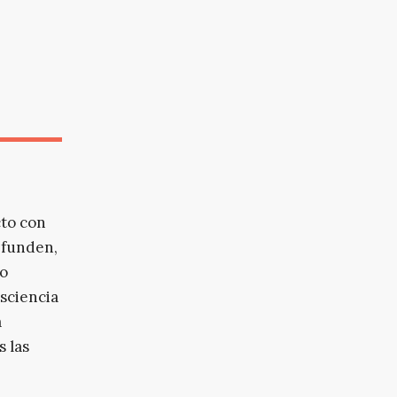
cto con
e funden,
io
sciencia
a
 las