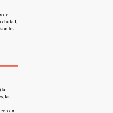
s de
a ciudad,
 son los
(la
es
, las
ecen en