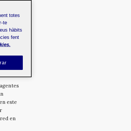
os
nfluido e
ment totes
r-te
teus hàbits
e
cies fent
ace,
kies.
más de 15
ación de
rar
1]
o
l año.
 agentes
an
en este
r
 red en