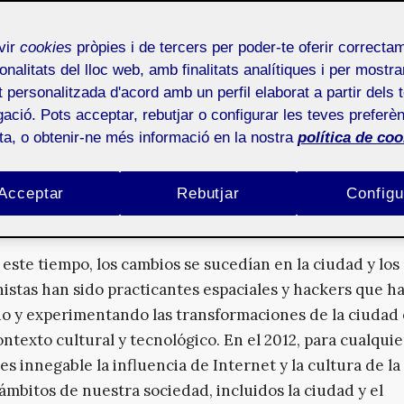
 inicio con la agricultura, pasando por el automóvil, a l
 dispositivos con conexión a Internet la tecnología ha i
vir
cookies
pròpies i de tercers per poder-te oferir correcta
en la vida de los habitantes de las ciudades.
onalitats del lloc web, amb finalitats analítiques i per mostra
at personalitzada d'acord amb un perfil elaborat a partir dels 
os primeros escenarios que dibuja el cambio de cómo s
ació. Pots acceptar, rebutjar o configurar les teves preferèn
e la ciudad desde lo digital es el libro «
City of Bits. Sp
ota, o obtenir-ne més informació en la nostra
política de coo
nd the Infobahn.
” de
William J. Mitchell
. Transcurridos 
de su publicación, vemos como los medios de comunic
Acceptar
Rebutjar
Configu
ilizan conceptos como el de
smart city
o
smart citizens
[
cómo la ciudad 2.0
[2]
es premiada como protagonista de
este tiempo, los cambios se sucedían en la ciudad y los
istas han sido practicantes espaciales y hackers que h
o y experimentando las transformaciones de la ciudad 
ntexto cultural y tecnológico. En el 2012, para cualquie
es innegable la influencia de Internet y la cultura de la
mbitos de nuestra sociedad, incluidos la ciudad y el