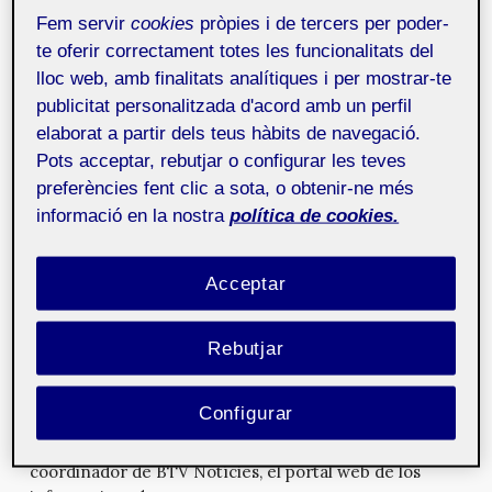
web.
Fem servir
cookies
pròpies i de tercers per poder-
te oferir correctament totes les funcionalitats del
lloc web, amb finalitats analítiques i per mostrar-te
Rediseño del website de la
publicitat personalitzada d'acord amb un perfil
Fundación Miró
21 d'abril de 2015
elaborat a partir dels teus hàbits de navegació.
Práctica final de la asignatura de
Lenguajes y estándares web. En concreto la iniciación
Pots acceptar, rebutjar o configurar les teves
al HTML y al CSS.
preferències fent clic a sota, o obtenir-ne més
informació en la nostra
política de cookies.
Documentación Audiovisual: caso
práctico de estudio
31 de març de 2015
Acceptar
Práctica final de la asignatura
“Documentación Audiovisual” destinada
Rebutjar
al estudio y análisis de un producto mul...
Configurar
Rafel Luján
1 d'octubre de 2012
Entrevista a Rafel Luján, periodista y actual
coordinador de BTV Notícies, el portal web de los