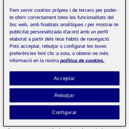
el cual podemos variar las características de una
Fem servir
cookies
pròpies i de tercers per poder-
imagen al...
te oferir correctament totes les funcionalitats del
lloc web, amb finalitats analítiques i per mostrar-te
Carga de un Modelo 3D con Lenguaje de
publicitat personalitzada d'acord amb un perfil
Programación Processing
25 de març de 2013
elaborat a partir dels teus hàbits de navegació.
En este ejemplo vamos a cargar un modelo 3D en
Pots acceptar, rebutjar o configurar les teves
formato OBJ con textura JPG gracias a Processing. Le
preferències fent clic a sota, o obtenir-ne més
dotaremos...
informació en la nostra
política de cookies.
Processing práctico (Parte 1 de 3)
27 de febrer de 2013
Acceptar
Oscar García Pañella, Doctor en Realidad Virtual,
presenta hasta cinco tutoriales sobre Processing, un
lenguaj...
Rebutjar
Animación en base a transformaciones homogéneas
Configurar
con lenguaje de programación Processing
27 de febrer de
2013